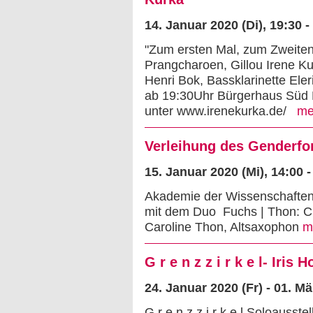
14. Januar 2020 (Di)
, 19:30 
"Zum ersten Mal, zum Zweiten
Prangcharoen, Gillou Irene Ku
Henri Bok, Bassklarinette El
ab 19:30Uhr Bürgerhaus Süd R
unter www.irenekurka.de/
me
Verleihung des Genderf
15. Januar 2020 (Mi)
, 14:00 
Akademie der Wissenschaften
mit dem Duo Fuchs | Thon: Ch
Caroline Thon, Altsaxophon
m
G r e n z z i r k e l- Iris 
24. Januar 2020 (Fr) - 01. M
G r e n z z i r k e l Soloausst