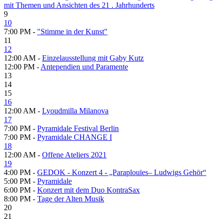
mit Themen und Ansichten des 21 . Jahrhunderts
9
10
7:00 PM -
"Stimme in der Kunst"
11
12
12:00 AM -
Einzelausstellung mit Gaby Kutz
12:00 PM -
Antependien und Paramente
13
14
15
16
12:00 AM -
Lyoudmilla Milanova
17
7:00 PM -
Pyramidale Festival Berlin
7:00 PM -
Pyramidale CHANGE I
18
12:00 AM -
Offene Ateliers 2021
19
4:00 PM -
GEDOK - Konzert 4 - „Paraplouïes– Ludwigs Gehör“
5:00 PM -
Pyramidale
6:00 PM -
Konzert mit dem Duo KontraSax
8:00 PM -
Tage der Alten Musik
20
21