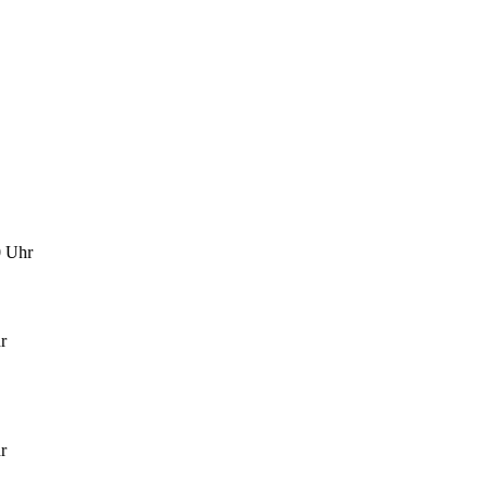
0 Uhr
r
r