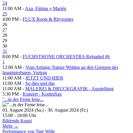
24
11:00 AM -
Axa, Fátima y Marién
25
4:00 PM -
FLUX Roots & Rhyzomes
26
27
28
29
30
31
8:00 PM -
FUCHSTHONE ORCHESTRA Reloaded #6
1
12:00 AM -
Vom Anfang: Nature Writing an den Grenzen des
Imaginierbaren, Vortrag
11:00 AM -
JETZT UND HIER
11:00 AM -
So dies und das
11:00 AM -
MALEREI & DRUCKGRAFIK - Ausstellung
5:30 PM -
Konzert - KontraSax
"...in der Ferne leise...
03. August 2024 (Sa.) - 30. August 2024 (Fr.)
15:00 - 18:00 Uhr
Bildende Kunst
Mehr →
Performance von Tine Wille