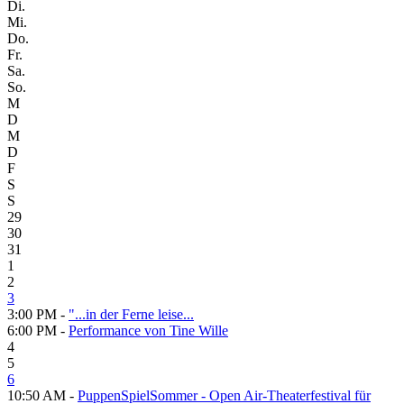
Di.
Mi.
Do.
Fr.
Sa.
So.
M
D
M
D
F
S
S
29
30
31
1
2
3
3:00 PM -
"...in der Ferne leise...
6:00 PM -
Performance von Tine Wille
4
5
6
10:50 AM -
PuppenSpielSommer - Open Air-Theaterfestival für