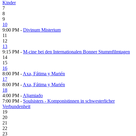
Kinder
7
8
9
10
9:00 PM -
Divinum Misterium
11
12
13
9:15 PM -
M-cine bei den Internationalen Bonner Stummfilmtagen
14
15
16
8:00 PM -
Axa, Fátima y Marién
17
8:00 PM -
Axa, Fátima y Marién
18
4:00 PM -
Aljamiado
7:00 PM -
Soulsisters - Komponistinnen in schwesterlicher
Verbundenheit
19
20
21
22
23