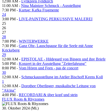
12:00 AM -
Lyrikpreis Feldkirch
11:00 AM -
Nina Maintzer Schmuck - Ausstellung
7:30 PM -
Kurtag: Kafka Fragmente
24
3:00 PM -
LIVE-PAINTING PERKUSSIVE MALEREI
25
26
27
28
7:00 PM -
WINTERWERKE
7:30 PM -
Ganz Ohr- Lauschpause für die Seele mit Anne
Krickeberg
29
12:00 AM -
EPISTOLAE - Hildegard von Bingen und ihre Briefe
5:00 PM -
Konzert in der Ausstellung "Zeiterfahrung"
8:00 PM -
Vom Hören und Feen - pas de concert
30
12:00 AM -
Schmuckausstellung im Atelier Bischoff Keens Koll
1
12:00 AM -
Dorothee Oberlinger, musikalische Leitung von
"Alcina"
4:00 PM -
RECORDARI & über kopf und stein
FLUX Roots & Rhyzomes
30. Oktober 2024 (Mi.)