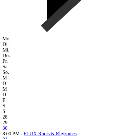
Mo.
Di.
Mi.
Do.
Fr.
Sa.
So.
M
D
M
D
F
S
S
28
29
30
8:00 PM -
FLUX Roots & Rhyzomes