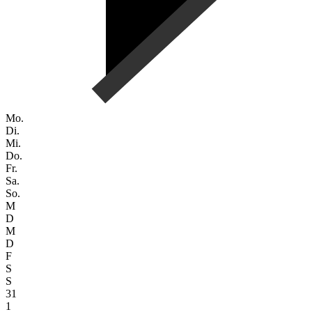
Mo.
Di.
Mi.
Do.
Fr.
Sa.
So.
M
D
M
D
F
S
S
31
1