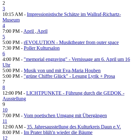
2
3
10:15 AM -
Impressionistische Schätze im Wallraf-Richartz-
Museum
4
7:00 PM -
April , April
5
5:00 PM -
rEVOLUTION - Musiktheater from outer space
7:30 PM -
Poller Kultursalon
6
4:00 PM -
"memorial engraving" - Vernissage am 6. April um 16
Uhr
5:00 PM -
Musik von und mit Eva-Maria Houben
5:00 PM -
"grüne Chiffre Glück" - Lesung Lyrik + Prosa
7
8
12:00 PM -
LICHTPUNKTE - Führung durch die GEDOK -
Ausstellung
9
10
7:00 PM -
Vom poetischen Umgang mit Übergängen
11
12:00 AM -
35. Jahresausstellung des Kulturkreis Daun e.V.
8:00 PM -
Im Prater blüh'n wieder die Bäume
12