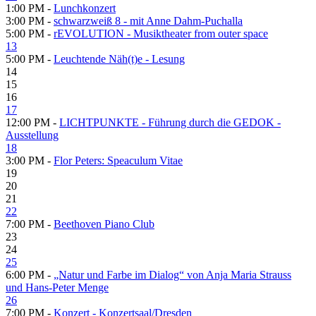
1:00 PM -
Lunchkonzert
3:00 PM -
schwarzweiß 8 - mit Anne Dahm-Puchalla
5:00 PM -
rEVOLUTION - Musiktheater from outer space
13
5:00 PM -
Leuchtende Näh(t)e - Lesung
14
15
16
17
12:00 PM -
LICHTPUNKTE - Führung durch die GEDOK -
Ausstellung
18
3:00 PM -
Flor Peters: Speaculum Vitae
19
20
21
22
7:00 PM -
Beethoven Piano Club
23
24
25
6:00 PM -
„Natur und Farbe im Dialog“ von Anja Maria Strauss
und Hans-Peter Menge
26
7:00 PM -
Konzert - Konzertsaal/Dresden