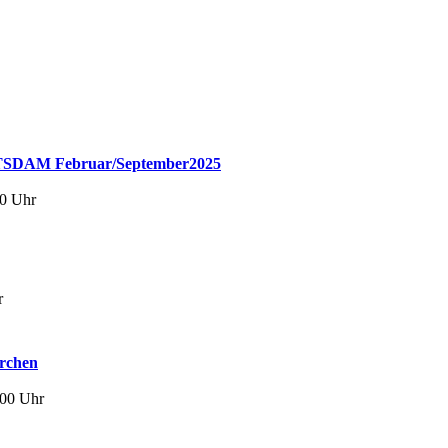
M Februar/September2025
00 Uhr
r
irchen
:00 Uhr