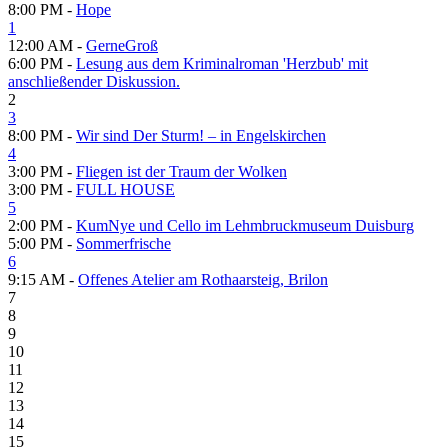
8:00 PM -
Hope
1
12:00 AM -
GerneGroß
6:00 PM -
Lesung aus dem Kriminalroman 'Herzbub' mit
anschließender Diskussion.
2
3
8:00 PM -
Wir sind Der Sturm! – in Engelskirchen
4
3:00 PM -
Fliegen ist der Traum der Wolken
3:00 PM -
FULL HOUSE
5
2:00 PM -
KumNye und Cello im Lehmbruckmuseum Duisburg
5:00 PM -
Sommerfrische
6
9:15 AM -
Offenes Atelier am Rothaarsteig, Brilon
7
8
9
10
11
12
13
14
15