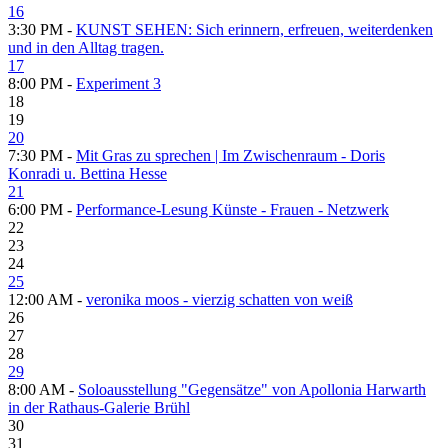
16
3:30 PM -
KUNST SEHEN: Sich erinnern, erfreuen, weiterdenken
und in den Alltag tragen.
17
8:00 PM -
Experiment 3
18
19
20
7:30 PM -
Mit Gras zu sprechen | Im Zwischenraum - Doris
Konradi u. Bettina Hesse
21
6:00 PM -
Performance-Lesung Künste - Frauen - Netzwerk
22
23
24
25
12:00 AM -
veronika moos - vierzig schatten von weiß
26
27
28
29
8:00 AM -
Soloausstellung "Gegensätze" von Apollonia Harwarth
in der Rathaus-Galerie Brühl
30
31