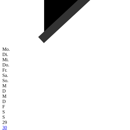
Mo.
Di.
Mi.
Do.
Fr.
Sa.
So.
M
D
M
D
F
S
S
29
30