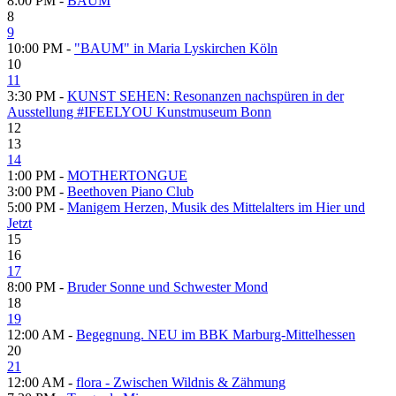
8:00 PM -
BAUM
8
9
10:00 PM -
"BAUM" in Maria Lyskirchen Köln
10
11
3:30 PM -
KUNST SEHEN: Resonanzen nachspüren in der
Ausstellung #IFEELYOU Kunstmuseum Bonn
12
13
14
1:00 PM -
MOTHERTONGUE
3:00 PM -
Beethoven Piano Club
5:00 PM -
Manigem Herzen, Musik des Mittelalters im Hier und
Jetzt
15
16
17
8:00 PM -
Bruder Sonne und Schwester Mond
18
19
12:00 AM -
Begegnung. NEU im BBK Marburg-Mittelhessen
20
21
12:00 AM -
flora - Zwischen Wildnis & Zähmung