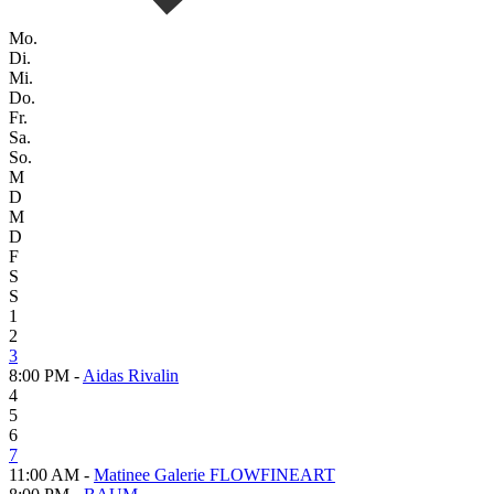
Mo.
Di.
Mi.
Do.
Fr.
Sa.
So.
M
D
M
D
F
S
S
1
2
3
8:00 PM -
Aidas Rivalin
4
5
6
7
11:00 AM -
Matinee Galerie FLOWFINEART