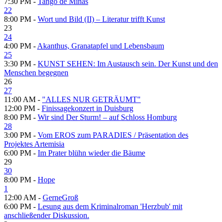
7:30 PM -
Tango de Minas
22
8:00 PM -
Wort und Bild (II) – Literatur trifft Kunst
23
24
4:00 PM -
Akanthus, Granatapfel und Lebensbaum
25
3:30 PM -
KUNST SEHEN: Im Austausch sein. Der Kunst und den
Menschen begegnen
26
27
11:00 AM -
"ALLES NUR GETRÄUMT"
12:00 PM -
Finissagekonzert in Duisburg
8:00 PM -
Wir sind Der Sturm! – auf Schloss Homburg
28
3:00 PM -
Vom EROS zum PARADIES / Präsentation des
Projektes Artemisia
6:00 PM -
Im Prater blühn wieder die Bäume
29
30
8:00 PM -
Hope
1
12:00 AM -
GerneGroß
6:00 PM -
Lesung aus dem Kriminalroman 'Herzbub' mit
anschließender Diskussion.