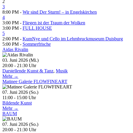
2
3
8:00 PM -
Wir sind Der Sturm! – in Engelskirchen
4
3:00 PM -
Fliegen ist der Traum der Wolken
3:00 PM -
FULL HOUSE
5
2:00 PM -
KumNye und Cello im Lehmbruckmuseum Duisburg
5:00 PM -
Sommerfrische
Aidas Rivalin
03. Juni 2026 (Mi.)
20:00 - 21:30 Uhr
Darstellende Kunst & Tanz
,
Musik
Mehr →
Matinee Galerie FLOWFINEART
07. Juni 2026 (So.)
11:00 - 15:00 Uhr
Bildende Kunst
Mehr →
BAUM
07. Juni 2026 (So.)
20:00 - 21:30 Uhr