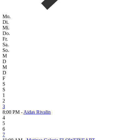
Mo.
Di.
Mi.
Do.
Fr.
Sa.
So.
M
D
M
D
F
S
S
1
2
3
8:00 PM -
Aidas Rivalin
4
5
6
7