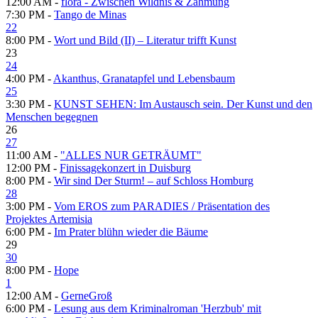
12:00 AM -
flora - Zwischen Wildnis & Zähmung
7:30 PM -
Tango de Minas
22
8:00 PM -
Wort und Bild (II) – Literatur trifft Kunst
23
24
4:00 PM -
Akanthus, Granatapfel und Lebensbaum
25
3:30 PM -
KUNST SEHEN: Im Austausch sein. Der Kunst und den
Menschen begegnen
26
27
11:00 AM -
"ALLES NUR GETRÄUMT"
12:00 PM -
Finissagekonzert in Duisburg
8:00 PM -
Wir sind Der Sturm! – auf Schloss Homburg
28
3:00 PM -
Vom EROS zum PARADIES / Präsentation des
Projektes Artemisia
6:00 PM -
Im Prater blühn wieder die Bäume
29
30
8:00 PM -
Hope
1
12:00 AM -
GerneGroß
6:00 PM -
Lesung aus dem Kriminalroman 'Herzbub' mit