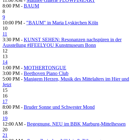
11:00 AM -
Matinee Galerie FLOWFINEART
8:00 PM -
BAUM
8
9
10:00 PM -
"BAUM" in Maria Lyskirchen Köln
10
11
3:30 PM -
KUNST SEHEN: Resonanzen nachspüren in der
Ausstellung #IFEELYOU Kunstmuseum Bonn
12
13
14
1:00 PM -
MOTHERTONGUE
3:00 PM -
Beethoven Piano Club
5:00 PM -
Manigem Herzen, Musik des Mittelalters im Hier und
Jetzt
15
16
17
8:00 PM -
Bruder Sonne und Schwester Mond
18
19
12:00 AM -
Begegnung. NEU im BBK Marburg-Mittelhessen
20
21