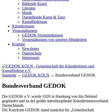
Bildende Kunst
Literatur
Musik
Darstellende Kunst & Tanz
Kunstförderung
Künstlerinnen
Veranstaltungen
GEDOK-Veranstaltungen
Veranstaltungen von unseren Mitgliedern
Kontakt
Newsletter
Datenschutz
Impressum
GEDOK KÖLN
Gemeinschaft der Künstlerinnen und
Startseite
→
GEDOK KÖLN
→
Bundesverband GEDOK
Kunstförderer e.V.
Bundesverband GEDOK
Die GEDOK e.V. wurde 1926 in Hamburg von Ida Dehmel
gegründet und ist der größte interdisziplinäre Künstlerinnenverband
Deutschlands.
Die Kurzform GEDOK stand zunächst für „Gemeinschaft