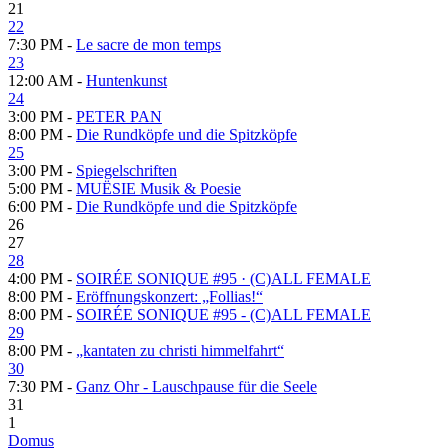
21
22
7:30 PM -
Le sacre de mon temps
23
12:00 AM -
Huntenkunst
24
3:00 PM -
PETER PAN
8:00 PM -
Die Rundköpfe und die Spitzköpfe
25
3:00 PM -
Spiegelschriften
5:00 PM -
MUËSIE Musik & Poesie
6:00 PM -
Die Rundköpfe und die Spitzköpfe
26
27
28
4:00 PM -
SOIRÉE SONIQUE #95 · (C)ALL FEMALE
8:00 PM -
Eröffnungskonzert: „Follias!“
8:00 PM -
SOIRÉE SONIQUE #95 - (C)ALL FEMALE
29
8:00 PM -
„kantaten zu christi himmelfahrt“
30
7:30 PM -
Ganz Ohr - Lauschpause für die Seele
31
1
Domus