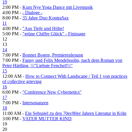
10
2:00 PM -
Kum Nye Yoga Dance mit Livemusik
4:00 PM -
- Dialoge -
8:00 PM -
35 Jahre Duo KontraSax
11
4:00 PM -
"Aus Tiefe und Höhe!
5:00 PM -
"grüne Chiffre Glück" - Finissage
12
13
14
7:00 PM -
Bonner Bogen, Premierenlesung
7:00 PM -
Fanny und Felix Mendelssohn, nach dem Roman von
Peter Härtling, \\\"Liebste Fenchel!\\\"
15
12:00 AM -
How to Connect With Landscape / Teil 1 von practices
of collective grieving
16
6:00 PM -
"Conference New Cybernetics"
17
7:00 PM -
Intersonanzen
18
11:00 AM -
Ein Sehspiel zu den 70er/80er Jahren Literatur in Köln
3:00 PM -
VATER MUTTER KIND
19
20