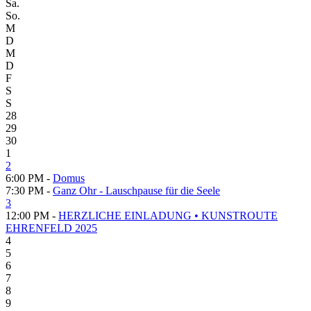
Sa.
So.
M
D
M
D
F
S
S
28
29
30
1
2
6:00 PM -
Domus
7:30 PM -
Ganz Ohr - Lauschpause für die Seele
3
12:00 PM -
HERZLICHE EINLADUNG • KUNSTROUTE
EHRENFELD 2025
4
5
6
7
8
9