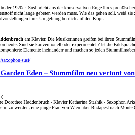
rlin der 1920er. Susi bricht aus der konservativen Enge ihres preußisch
nstoff nicht lange gebeten werden muss. Wie das gehen soll, weiß sie 
ralvorstellungen ihrer Umgebung herrlich auf den Kopf.
addenbruch
am Klavier. Die Musikerinnen greifen bei ihren Stummfil
n heute. Sind sie konventionell oder experimentell? Ist die Bildsprach
skomponierte Elemente ineinanderr und machen so jeden Stummfilmabend
/saxophon-susi/
 Garden Eden – Stummfilm neu vertont von
n)
ne Dorothee Haddenbruch - Klavier Katharina Stashik - Saxophon Ar
in zu werden, eine junge Frau von Wien über Budapest nach Monte Ca