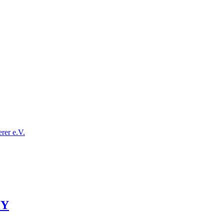
förderer e.V.
HY