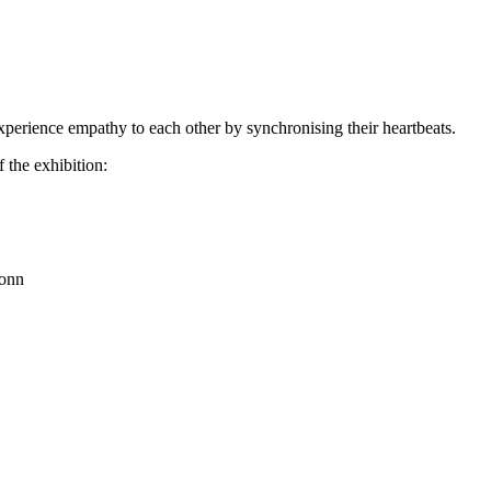
o experience empathy to each other by synchronising their heartbeats.
f the exhibition:
onn