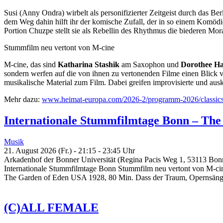
Susi (Anny Ondra) wirbelt als personifizierter Zeitgeist durch das Be
dem Weg dahin hilft ihr der komische Zufall, der in so einem Komödie
Portion Chuzpe stellt sie als Rebellin des Rhythmus die biederen Mo
Stummfilm neu vertont von M-cine
M-cine, das sind
Katharina Stashik
am Saxophon und
Dorothee H
sondern werfen auf die von ihnen zu vertonenden Filme einen Blick vo
musikalische Material zum Film. Dabei greifen improvisierte und au
Mehr dazu:
www.heimat-europa.com/2026-2/programm-2026/classics
Internationale Stummfilmtage Bonn – The
Musik
21. August 2026 (Fr.) - 21:15 - 23:45 Uhr
Arkadenhof der Bonner Universität (Regina Pacis Weg 1, 53113 Bon
Internationale Stummfilmtage Bonn Stummfilm neu vertont von M-ci
The Garden of Eden USA 1928, 80 Min. Dass der Traum, Opernsänger
(C)ALL FEMALE