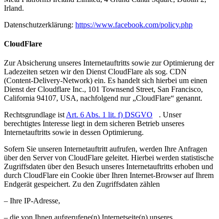
Irland.
Datenschutzerklärung:
https://www.facebook.com/policy.php
CloudFlare
Zur Absicherung unseres Internetauftritts sowie zur Optimierung der
Ladezeiten setzen wir den Dienst CloudFlare als sog. CDN
(Content-Delivery-Network) ein. Es handelt sich hierbei um einen
Dienst der Cloudflare Inc., 101 Townsend Street, San Francisco,
California 94107, USA, nachfolgend nur „CloudFlare“ genannt.
Rechtsgrundlage ist
Art. 6 Abs. 1 lit. f) DSGVO
. Unser
berechtigtes Interesse liegt in dem sicheren Betrieb unseres
Internetauftritts sowie in dessen Optimierung.
Sofern Sie unseren Internetauftritt aufrufen, werden Ihre Anfragen
über den Server von CloudFlare geleitet. Hierbei werden statistische
Zugriffsdaten über den Besuch unseres Internetauftritts erhoben und
durch CloudFlare ein Cookie über Ihren Internet-Browser auf Ihrem
Endgerät gespeichert. Zu den Zugriffsdaten zählen
– Ihre IP-Adresse,
– die von Ihnen aufgerufene(n) Internetseite(n) unseres