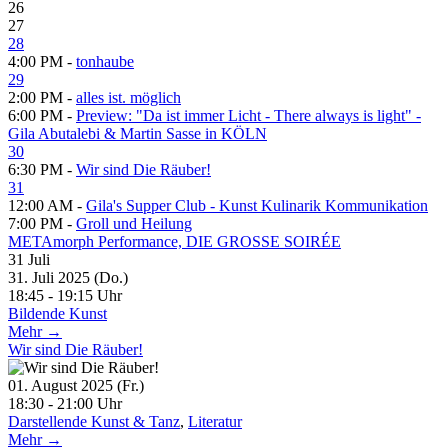
26
27
28
4:00 PM -
tonhaube
29
2:00 PM -
alles ist. möglich
6:00 PM -
Preview: "Da ist immer Licht - There always is light" -
Gila Abutalebi & Martin Sasse in KÖLN
30
6:30 PM -
Wir sind Die Räuber!
31
12:00 AM -
Gila's Supper Club - Kunst Kulinarik Kommunikation
7:00 PM -
Groll und Heilung
METAmorph Performance, DIE GROSSE SOIRÉE
31
Juli
31. Juli 2025 (Do.)
18:45 - 19:15 Uhr
Bildende Kunst
Mehr →
Wir sind Die Räuber!
01. August 2025 (Fr.)
18:30 - 21:00 Uhr
Darstellende Kunst & Tanz
,
Literatur
Mehr →