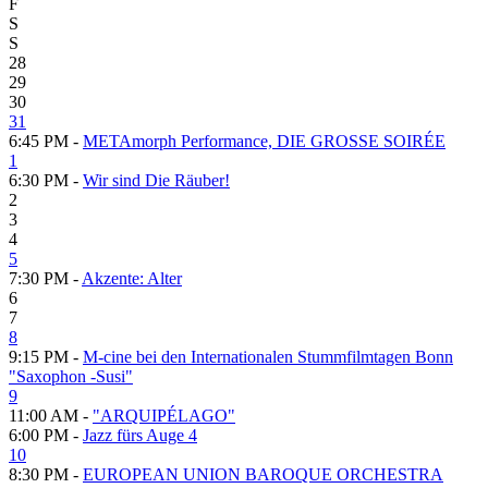
F
S
S
28
29
30
31
6:45 PM -
METAmorph Performance, DIE GROSSE SOIRÉE
1
6:30 PM -
Wir sind Die Räuber!
2
3
4
5
7:30 PM -
Akzente: Alter
6
7
8
9:15 PM -
M-cine bei den Internationalen Stummfilmtagen Bonn
"Saxophon -Susi"
9
11:00 AM -
"ARQUIPÉLAGO"
6:00 PM -
Jazz fürs Auge 4
10
8:30 PM -
EUROPEAN UNION BAROQUE ORCHESTRA