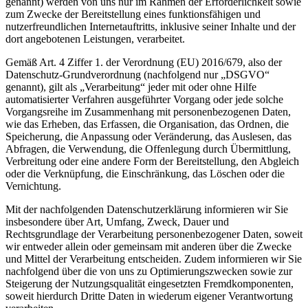
genannt) werden von uns nur im Rahmen der Erforderlichkeit sowie
zum Zwecke der Bereitstellung eines funktionsfähigen und
nutzerfreundlichen Internetauftritts, inklusive seiner Inhalte und der
dort angebotenen Leistungen, verarbeitet.
Gemäß Art. 4 Ziffer 1. der Verordnung (EU) 2016/679, also der
Datenschutz-Grundverordnung (nachfolgend nur „DSGVO“
genannt), gilt als „Verarbeitung“ jeder mit oder ohne Hilfe
automatisierter Verfahren ausgeführter Vorgang oder jede solche
Vorgangsreihe im Zusammenhang mit personenbezogenen Daten,
wie das Erheben, das Erfassen, die Organisation, das Ordnen, die
Speicherung, die Anpassung oder Veränderung, das Auslesen, das
Abfragen, die Verwendung, die Offenlegung durch Übermittlung,
Verbreitung oder eine andere Form der Bereitstellung, den Abgleich
oder die Verknüpfung, die Einschränkung, das Löschen oder die
Vernichtung.
Mit der nachfolgenden Datenschutzerklärung informieren wir Sie
insbesondere über Art, Umfang, Zweck, Dauer und
Rechtsgrundlage der Verarbeitung personenbezogener Daten, soweit
wir entweder allein oder gemeinsam mit anderen über die Zwecke
und Mittel der Verarbeitung entscheiden. Zudem informieren wir Sie
nachfolgend über die von uns zu Optimierungszwecken sowie zur
Steigerung der Nutzungsqualität eingesetzten Fremdkomponenten,
soweit hierdurch Dritte Daten in wiederum eigener Verantwortung