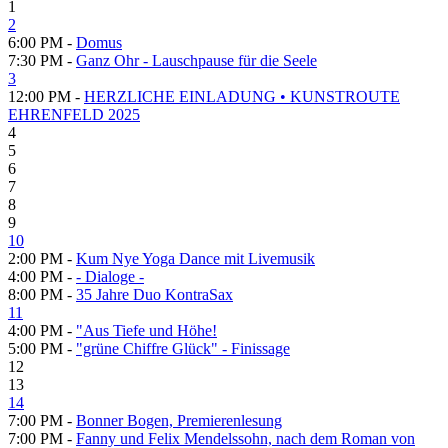
1
2
6:00 PM -
Domus
7:30 PM -
Ganz Ohr - Lauschpause für die Seele
3
12:00 PM -
HERZLICHE EINLADUNG • KUNSTROUTE
EHRENFELD 2025
4
5
6
7
8
9
10
2:00 PM -
Kum Nye Yoga Dance mit Livemusik
4:00 PM -
- Dialoge -
8:00 PM -
35 Jahre Duo KontraSax
11
4:00 PM -
"Aus Tiefe und Höhe!
5:00 PM -
"grüne Chiffre Glück" - Finissage
12
13
14
7:00 PM -
Bonner Bogen, Premierenlesung
7:00 PM -
Fanny und Felix Mendelssohn, nach dem Roman von