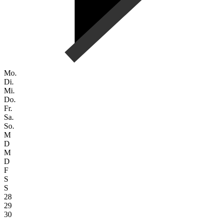
Mo.
Di.
Mi.
Do.
Fr.
Sa.
So.
M
D
M
D
F
S
S
28
29
30