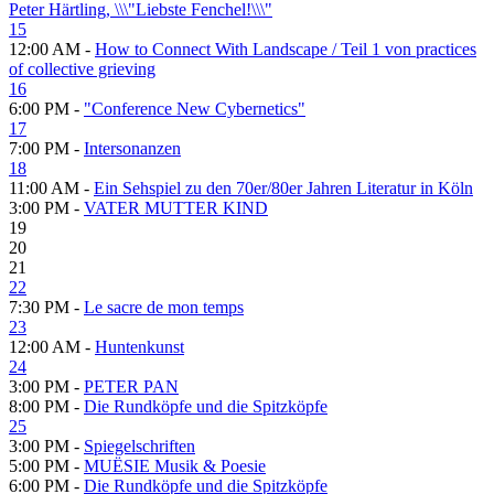
Peter Härtling, \\\"Liebste Fenchel!\\\"
15
12:00 AM -
How to Connect With Landscape / Teil 1 von practices
of collective grieving
16
6:00 PM -
"Conference New Cybernetics"
17
7:00 PM -
Intersonanzen
18
11:00 AM -
Ein Sehspiel zu den 70er/80er Jahren Literatur in Köln
3:00 PM -
VATER MUTTER KIND
19
20
21
22
7:30 PM -
Le sacre de mon temps
23
12:00 AM -
Huntenkunst
24
3:00 PM -
PETER PAN
8:00 PM -
Die Rundköpfe und die Spitzköpfe
25
3:00 PM -
Spiegelschriften
5:00 PM -
MUËSIE Musik & Poesie
6:00 PM -
Die Rundköpfe und die Spitzköpfe