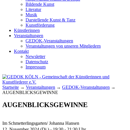
Bildende Kunst
Literatur
Musik
Darstellende Kunst & Tanz
Kunstförderung
Künstlerinnen
Veranstaltungen
GEDOK-Veranstaltungen
Veranstaltungen von unseren Mitgliedern
Kontakt
Newsletter
Datenschutz
Impressum
GEDOK KÖLN
Gemeinschaft der Künstlerinnen und
Startseite
→
Veranstaltungen
→
GEDOK-Veranstaltungen
→
Kunstförderer e.V.
AUGENBLICKSGEWINNE
AUGENBLICKSGEWINNE
Im Schmetterlingsgarten/ Johanna Hansen
12. November 2024 (Di.) - 19:30 - 21:30 Uhr