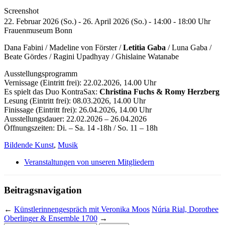
Screenshot
22. Februar 2026 (So.) - 26. April 2026 (So.) - 14:00 - 18:00 Uhr
Frauenmuseum Bonn
Dana Fabini / Madeline von Förster /
Letitia Gaba
/ Luna Gaba /
Beate Gördes / Ragini Upadhyay / Ghislaine Watanabe
Ausstellungsprogramm
Vernissage (Eintritt frei): 22.02.2026, 14.00 Uhr
Es spielt das Duo KontraSax:
Christina Fuchs & Romy Herzberg
Lesung (Eintritt frei): 08.03.2026, 14.00 Uhr
Finissage (Eintritt frei): 26.04.2026, 14.00 Uhr
Ausstellungsdauer: 22.02.2026 – 26.04.2026
Öffnungszeiten: Di. – Sa. 14 -18h / So. 11 – 18h
Bildende Kunst
,
Musik
Veranstaltungen von unseren Mitgliedern
Beitragsnavigation
←
Künstlerinnengespräch mit Veronika Moos
Núria Rial, Dorothee
Oberlinger & Ensemble 1700
→