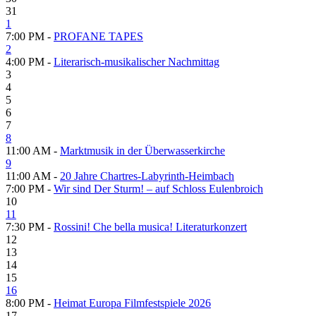
31
1
7:00 PM -
PROFANE TAPES
2
4:00 PM -
Literarisch-musikalischer Nachmittag
3
4
5
6
7
8
11:00 AM -
Marktmusik in der Überwasserkirche
9
11:00 AM -
20 Jahre Chartres-Labyrinth-Heimbach
7:00 PM -
Wir sind Der Sturm! – auf Schloss Eulenbroich
10
11
7:30 PM -
Rossini! Che bella musica! Literaturkonzert
12
13
14
15
16
8:00 PM -
Heimat Europa Filmfestspiele 2026
17