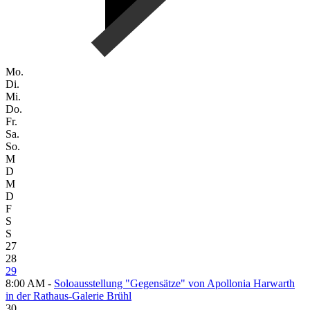
Mo.
Di.
Mi.
Do.
Fr.
Sa.
So.
M
D
M
D
F
S
S
27
28
29
8:00 AM -
Soloausstellung "Gegensätze" von Apollonia Harwarth
in der Rathaus-Galerie Brühl
30