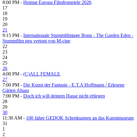
8:00 PM -
Heimat Europa Filmfestspiele 2026
17
18
19
20
21
9:15 PM -
Internationale Stummfilmtage Bonn - The Garden Eden -
Stummfilm neu vertont von M-cine
22
23
24
25
26
4:00 PM -
(C)ALL FEMALE
27
7:00 PM -
Die Kunst der Fantasie - E.T.A Hoffmann / Erlesene
Gärten Ahaus
7:00 PM -
Doch ich will deinem Hasse nicht erliegen
28
29
30
11:30 AM -
100 Jahre GEDOK Schenkungen an das Kunstmuseum
31
1
2