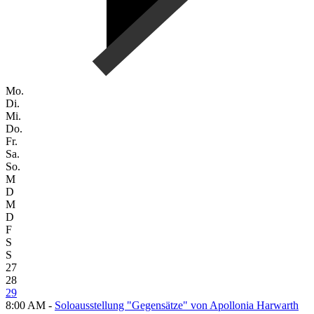
Mo.
Di.
Mi.
Do.
Fr.
Sa.
So.
M
D
M
D
F
S
S
27
28
29
8:00 AM -
Soloausstellung "Gegensätze" von Apollonia Harwarth