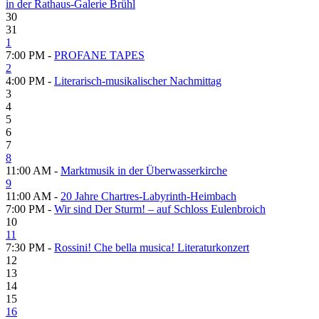
in der Rathaus-Galerie Brühl
30
31
1
7:00 PM -
PROFANE TAPES
2
4:00 PM -
Literarisch-musikalischer Nachmittag
3
4
5
6
7
8
11:00 AM -
Marktmusik in der Überwasserkirche
9
11:00 AM -
20 Jahre Chartres-Labyrinth-Heimbach
7:00 PM -
Wir sind Der Sturm! – auf Schloss Eulenbroich
10
11
7:30 PM -
Rossini! Che bella musica! Literaturkonzert
12
13
14
15
16