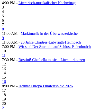
4:00 PM -
Literarisch-musikalischer Nachmittag
3
4
5
6
7
8
11:00 AM -
Marktmusik in der Überwasserkirche
9
11:00 AM -
20 Jahre Chartres-Labyrinth-Heimbach
7:00 PM -
Wir sind Der Sturm! – auf Schloss Eulenbroich
10
11
7:30 PM -
Rossini! Che bella musica! Literaturkonzert
12
13
14
15
16
8:00 PM -
Heimat Europa Filmfestspiele 2026
17
18
19
20
21