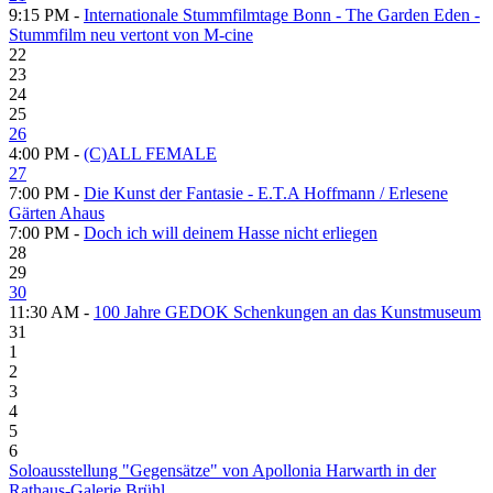
9:15 PM -
Internationale Stummfilmtage Bonn - The Garden Eden -
Stummfilm neu vertont von M-cine
22
23
24
25
26
4:00 PM -
(C)ALL FEMALE
27
7:00 PM -
Die Kunst der Fantasie - E.T.A Hoffmann / Erlesene
Gärten Ahaus
7:00 PM -
Doch ich will deinem Hasse nicht erliegen
28
29
30
11:30 AM -
100 Jahre GEDOK Schenkungen an das Kunstmuseum
31
1
2
3
4
5
6
Soloausstellung "Gegensätze" von Apollonia Harwarth in der
Rathaus-Galerie Brühl