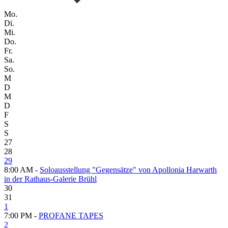
Mo.
Di.
Mi.
Do.
Fr.
Sa.
So.
M
D
M
D
F
S
S
27
28
29
8:00 AM -
Soloausstellung "Gegensätze" von Apollonia Harwarth
in der Rathaus-Galerie Brühl
30
31
1
7:00 PM -
PROFANE TAPES
2