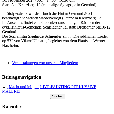
10. November 2024 (So.) - 14:00 - 16:30 Uhr
Start: Am Kreuzberg 12 (ehemalige Synagoge in Gemünd)
11 Stolpersteine wurden durch die Flut in Gemünd 2021
beschädigt.Sie werden wiederverlegt (Start:Am Kreuzberg 12)
Im Anschluß findet eine Gedenkveranstaltung in Räumen der
evgl.Trinitatis-Gemeinde Schleidener Tal statt: Dreiborner Str.10-12,
Gemünd
Die Sopranistin
Sieglinde Schneider
singt „Die jiddischen Lieder
op.53“ von Viktor Ullmann, begleitet von dem Pianisten Werner
Harzheim.
Veranstaltungen von unseren Mitgliedern
Beitragsnavigation
←
„Macht und Magie“
LIVE-PAINTING PERKUSSIVE
MALEREI
→
Suchen
nach:
Kalender