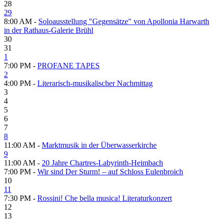
28
29
8:00 AM -
Soloausstellung "Gegensätze" von Apollonia Harwarth
in der Rathaus-Galerie Brühl
30
31
1
7:00 PM -
PROFANE TAPES
2
4:00 PM -
Literarisch-musikalischer Nachmittag
3
4
5
6
7
8
11:00 AM -
Marktmusik in der Überwasserkirche
9
11:00 AM -
20 Jahre Chartres-Labyrinth-Heimbach
7:00 PM -
Wir sind Der Sturm! – auf Schloss Eulenbroich
10
11
7:30 PM -
Rossini! Che bella musica! Literaturkonzert
12
13