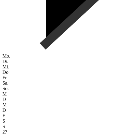
Mo.
Di.
Mi.
Do.
Fr.
Sa.
So.
M
D
M
D
F
S
S
27