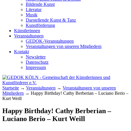
Bildende Kunst
Literatur
Musik
Darstellende Kunst & Tanz
Kunstförderung
Künstlerinnen
Veranstaltungen
GEDOK-Veranstaltungen
Veranstaltungen von unseren Mitgliedern
Kontakt
Newsletter
Datenschutz
Impressum
GEDOK KÖLN
Gemeinschaft der Künstlerinnen und
Startseite
→
Veranstaltungen
→
Veranstaltungen von unseren
Kunstförderer e.V.
Mitgliedern
→
Happy Birthday! Cathy Berberian – Luciano Berio –
Kurt Weill
Happy Birthday! Cathy Berberian –
Luciano Berio – Kurt Weill