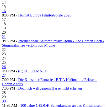
14
15
16
8:00 PM -
Heimat Europa Filmfestspiele 2026
17
18
19
20
21
9:15 PM -
Internationale Stummfilmtage Bonn - The Garden Eden -
Stummfilm neu vertont von M-cine
22
23
24
25
26
4:00 PM -
(C)ALL FEMALE
27
7:00 PM -
Die Kunst der Fantasie - E.T.A Hoffmann / Erlesene
Gärten Ahaus
7:00 PM -
Doch ich will deinem Hasse nicht erliegen
28
29
30
11:30 AM -
100 Jahre GEDOK Schenkungen an das Kunstmuseum