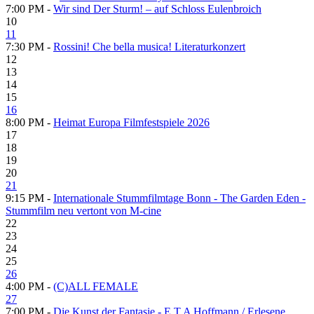
7:00 PM -
Wir sind Der Sturm! – auf Schloss Eulenbroich
10
11
7:30 PM -
Rossini! Che bella musica! Literaturkonzert
12
13
14
15
16
8:00 PM -
Heimat Europa Filmfestspiele 2026
17
18
19
20
21
9:15 PM -
Internationale Stummfilmtage Bonn - The Garden Eden -
Stummfilm neu vertont von M-cine
22
23
24
25
26
4:00 PM -
(C)ALL FEMALE
27
7:00 PM -
Die Kunst der Fantasie - E.T.A Hoffmann / Erlesene