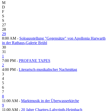
M
D
F
S
S
27
28
29
8:00 AM -
Soloausstellung "Gegensätze" von Apollonia Harwarth
in der Rathaus-Galerie Brühl
30
31
1
7:00 PM -
PROFANE TAPES
2
4:00 PM -
Literarisch-musikalischer Nachmittag
3
4
5
6
7
8
11:00 AM -
Marktmusik in der Überwasserkirche
9
11:00 AM -
20 Jahre Chartres-Labyrinth-Heimbach