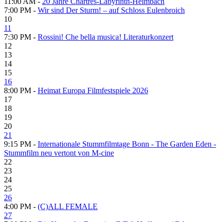
11:00 AM -
20 Jahre Chartres-Labyrinth-Heimbach
7:00 PM -
Wir sind Der Sturm! – auf Schloss Eulenbroich
10
11
7:30 PM -
Rossini! Che bella musica! Literaturkonzert
12
13
14
15
16
8:00 PM -
Heimat Europa Filmfestspiele 2026
17
18
19
20
21
9:15 PM -
Internationale Stummfilmtage Bonn - The Garden Eden -
Stummfilm neu vertont von M-cine
22
23
24
25
26
4:00 PM -
(C)ALL FEMALE
27