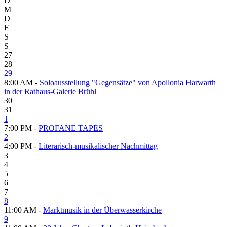
D
M
D
F
S
S
27
28
29
8:00 AM -
Soloausstellung "Gegensätze" von Apollonia Harwarth
in der Rathaus-Galerie Brühl
30
31
1
7:00 PM -
PROFANE TAPES
2
4:00 PM -
Literarisch-musikalischer Nachmittag
3
4
5
6
7
8
11:00 AM -
Marktmusik in der Überwasserkirche
9