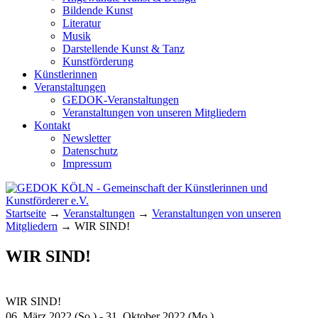
Bildende Kunst
Literatur
Musik
Darstellende Kunst & Tanz
Kunstförderung
Künstlerinnen
Veranstaltungen
GEDOK-Veranstaltungen
Veranstaltungen von unseren Mitgliedern
Kontakt
Newsletter
Datenschutz
Impressum
GEDOK KÖLN
Gemeinschaft der Künstlerinnen und
Startseite
→
Veranstaltungen
→
Veranstaltungen von unseren
Kunstförderer e.V.
Mitgliedern
→
WIR SIND!
WIR SIND!
WIR SIND!
06. März 2022 (So.) - 31. Oktober 2022 (Mo.)