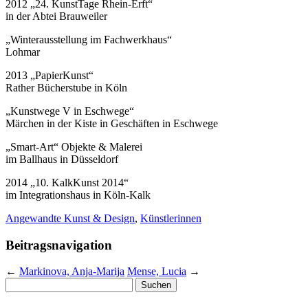
2012 „24. KunstTage Rhein-Erft“
in der Abtei Brauweiler
„Winterausstellung im Fachwerkhaus“
Lohmar
2013 „PapierKunst“
Rather Bücherstube in Köln
„Kunstwege V in Eschwege“
Märchen in der Kiste in Geschäften in Eschwege
„Smart-Art“ Objekte & Malerei
im Ballhaus in Düsseldorf
2014 „10. KalkKunst 2014“
im Integrationshaus in Köln-Kalk
Angewandte Kunst & Design
,
Künstlerinnen
Beitragsnavigation
←
Markinova, Anja-Marija
Mense, Lucia
→
Suchen
nach: