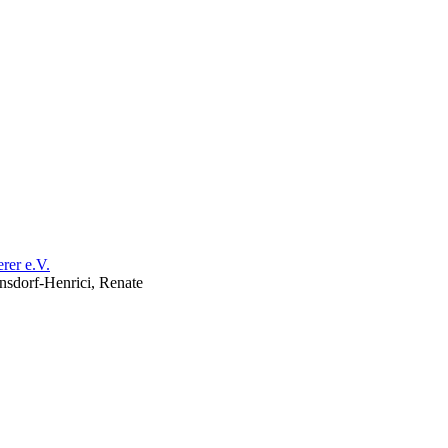
nsdorf-Henrici, Renate
förderer e.V.