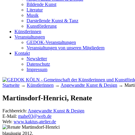
Bildende Kunst
Literatur
Musik
Darstellende Kunst & Tanz
Kunstförderung
Künstlerinnen
Veranstaltungen
GEDOK-Veranstaltungen
Veranstaltungen von unseren Mitgliedern
Kontakt
Newsletter
Datenschutz
Impressum
Startseite
→
Künstlerinnen
→
Angewandte Kunst & Design
→
Marti
GEDOK KÖLN
Gemeinschaft der Künstlerinnen und Kunst
Martinsdorf-Henrici, Renate
Fachbereich:
Angewandte Kunst & Design
E-Mail:
mahe03@web.de
Web:
www.kaktus-atelier.de
blauäugig 2012,