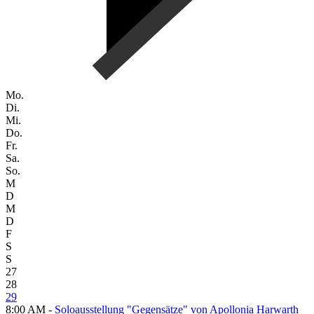
Mo.
Di.
Mi.
Do.
Fr.
Sa.
So.
M
D
M
D
F
S
S
27
28
29
8:00 AM -
Soloausstellung "Gegensätze" von Apollonia Harwarth