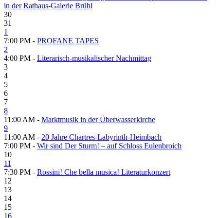
in der Rathaus-Galerie Brühl
30
31
1
7:00 PM -
PROFANE TAPES
2
4:00 PM -
Literarisch-musikalischer Nachmittag
3
4
5
6
7
8
11:00 AM -
Marktmusik in der Überwasserkirche
9
11:00 AM -
20 Jahre Chartres-Labyrinth-Heimbach
7:00 PM -
Wir sind Der Sturm! – auf Schloss Eulenbroich
10
11
7:30 PM -
Rossini! Che bella musica! Literaturkonzert
12
13
14
15
16