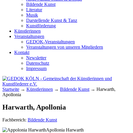
Bildende Kunst
Literatur
Musik
Darstellende Kunst & Tanz
Kunstförderung
Künstlerinnen
Veranstaltungen
GEDOK-Veranstaltungen
Veranstaltungen von unseren Mitgliedern
Kontakt
Newsletter
Datenschutz
Impressum
GEDOK KÖLN
Gemeinschaft der Künstlerinnen und
Startseite
→
Künstlerinnen
→
Bildende Kunst
→
Harwarth,
Kunstförderer e.V.
Apollonia
Harwarth, Apollonia
Fachbereich:
Bildende Kunst
Apollonia Harwarth