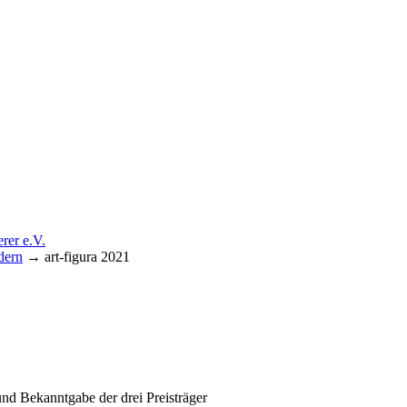
dern
→
art-figura 2021
förderer e.V.
und Bekanntgabe der drei Preisträger