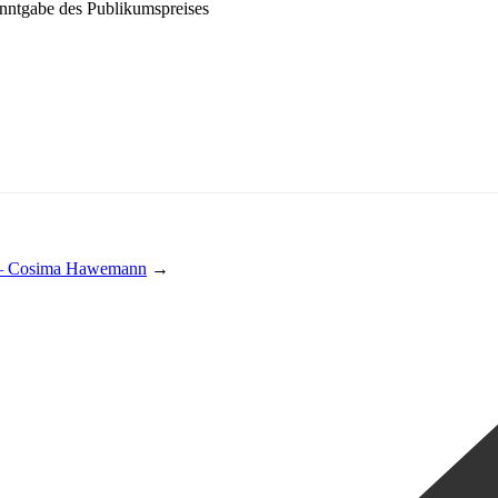
anntgabe des Publikumspreises
g – Cosima Hawemann
→