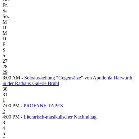
Fr.
Sa.
So.
M
D
M
D
F
S
S
27
28
29
8:00 AM -
Soloausstellung "Gegensätze" von Apollonia Harwarth
in der Rathaus-Galerie Brühl
30
31
1
7:00 PM -
PROFANE TAPES
2
4:00 PM -
Literarisch-musikalischer Nachmittag
3
4
5