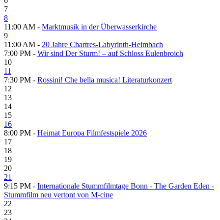
6
7
8
11:00 AM -
Marktmusik in der Überwasserkirche
9
11:00 AM -
20 Jahre Chartres-Labyrinth-Heimbach
7:00 PM -
Wir sind Der Sturm! – auf Schloss Eulenbroich
10
11
7:30 PM -
Rossini! Che bella musica! Literaturkonzert
12
13
14
15
16
8:00 PM -
Heimat Europa Filmfestspiele 2026
17
18
19
20
21
9:15 PM -
Internationale Stummfilmtage Bonn - The Garden Eden -
Stummfilm neu vertont von M-cine
22
23