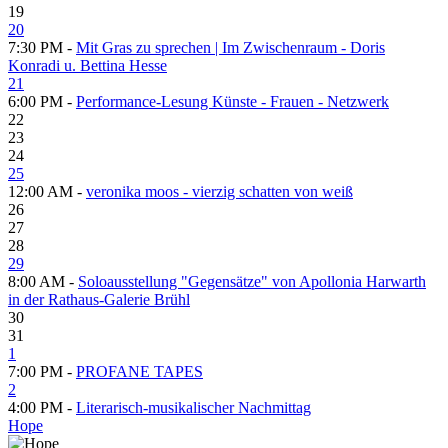
19
20
7:30 PM -
Mit Gras zu sprechen | Im Zwischenraum - Doris
Konradi u. Bettina Hesse
21
6:00 PM -
Performance-Lesung Künste - Frauen - Netzwerk
22
23
24
25
12:00 AM -
veronika moos - vierzig schatten von weiß
26
27
28
29
8:00 AM -
Soloausstellung "Gegensätze" von Apollonia Harwarth
in der Rathaus-Galerie Brühl
30
31
1
7:00 PM -
PROFANE TAPES
2
4:00 PM -
Literarisch-musikalischer Nachmittag
Hope