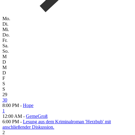
Mo.
Di.
Mi.
Do.
Fr.
Sa.
So.
M
D
M
D
F
S
S
29
30
8:00 PM -
Hope
1
12:00 AM -
GerneGroß
6:00 PM -
Lesung aus dem Kriminalroman 'Herzbub' mit
anschließender Diskussion.
2