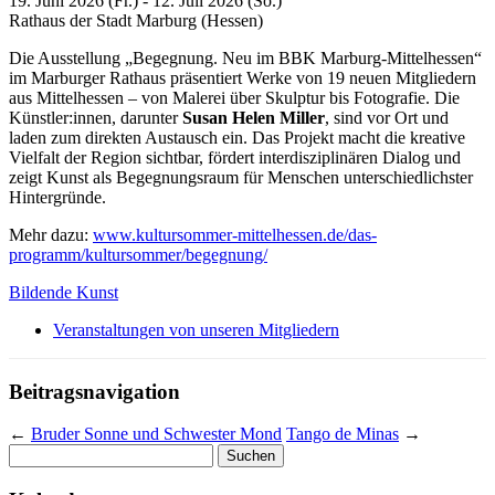
19. Juni 2026 (Fr.) - 12. Juli 2026 (So.)
Rathaus der Stadt Marburg (Hessen)
Die Ausstellung „Begegnung. Neu im BBK Marburg-Mittelhessen“
im Marburger Rathaus präsentiert Werke von 19 neuen Mitgliedern
aus Mittelhessen – von Malerei über Skulptur bis Fotografie. Die
Künstler:innen, darunter
Susan Helen Miller
, sind vor Ort und
laden zum direkten Austausch ein. Das Projekt macht die kreative
Vielfalt der Region sichtbar, fördert interdisziplinären Dialog und
zeigt Kunst als Begegnungsraum für Menschen unterschiedlichster
Hintergründe.
Mehr dazu:
www.kultursommer-mittelhessen.de/das-
programm/kultursommer/begegnung/
Bildende Kunst
Veranstaltungen von unseren Mitgliedern
Beitragsnavigation
←
Bruder Sonne und Schwester Mond
Tango de Minas
→
Suchen
nach: