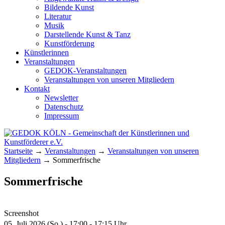
Bildende Kunst
Literatur
Musik
Darstellende Kunst & Tanz
Kunstförderung
Künstlerinnen
Veranstaltungen
GEDOK-Veranstaltungen
Veranstaltungen von unseren Mitgliedern
Kontakt
Newsletter
Datenschutz
Impressum
GEDOK KÖLN
Gemeinschaft der Künstlerinnen und
Startseite
→
Veranstaltungen
→
Veranstaltungen von unseren
Kunstförderer e.V.
Mitgliedern
→
Sommerfrische
Sommerfrische
Screenshot
05. Juli 2026 (So.) - 17:00 - 17:15 Uhr