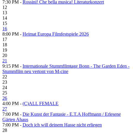
7:30 PM -
Rossini! Che bella musica! Literaturkonzert
12
13
14
15
16
8:00 PM -
Heimat Europa Filmfestspiele 2026
17
18
19
20
21
9:15 PM -
Internationale Stummfilmtage Bonn - The Garden Eden -
Stummfilm neu vertont von M-cine
22
23
24
25
26
4:00 PM -
(C)ALL FEMALE
27
7:00 PM -
Die Kunst der Fantasie - E.T.A Hoffmann / Erlesene
Gärten Ahaus
7:00 PM -
Doch ich will deinem Hasse nicht erliegen
28