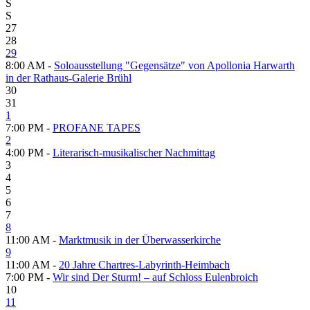
S
S
27
28
29
8:00 AM -
Soloausstellung "Gegensätze" von Apollonia Harwarth
in der Rathaus-Galerie Brühl
30
31
1
7:00 PM -
PROFANE TAPES
2
4:00 PM -
Literarisch-musikalischer Nachmittag
3
4
5
6
7
8
11:00 AM -
Marktmusik in der Überwasserkirche
9
11:00 AM -
20 Jahre Chartres-Labyrinth-Heimbach
7:00 PM -
Wir sind Der Sturm! – auf Schloss Eulenbroich
10
11