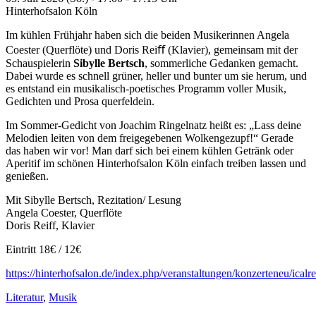
Hinterhofsalon Köln
Im kühlen Frühjahr haben sich die beiden Musikerinnen Angela
Coester (Querflöte) und Doris Reiﬀ (Klavier), gemeinsam mit der
Schauspielerin
Sibylle Bertsch
, sommerliche Gedanken gemacht.
Dabei wurde es schnell grüner, heller und bunter um sie herum, und
es entstand ein musikalisch-poetisches Programm voller Musik,
Gedichten und Prosa querfeldein.
Im Sommer-Gedicht von Joachim Ringelnatz heißt es: „Lass deine
Melodien leiten von dem freigegebenen Wolkengezupf!“ Gerade
das haben wir vor! Man darf sich bei einem kühlen Getränk oder
Aperitif im schönen Hinterhofsalon Köln einfach treiben lassen und
genießen.
Mit Sibylle Bertsch, Rezitation/ Lesung
Angela Coester, Querflöte
Doris Reiff, Klavier
Eintritt 18€ / 12€
https://hinterhofsalon.de/index.php/veranstaltungen/konzerteneu/icalr
Literatur
,
Musik