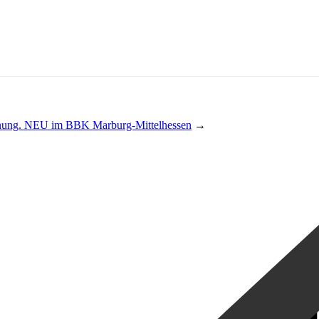
ung. NEU im BBK Marburg-Mittelhessen
→