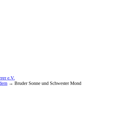
dern
→
Bruder Sonne und Schwester Mond
förderer e.V.