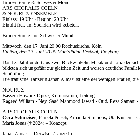
Bruder Sonne & Schwester Mond
ARS CHORALIS COELN
& NOURUZ ENSEMBLE
Einlass: 19 Uhr · Beginn: 20 Uhr
Eintritt frei, um Spenden wird gebeten.
Bruder Sonne und Schwester Mond
Mittwoch, den 17. Juni 20.00 Rochuskirche, Köln
Freitag, den 19. Juni 20.00 Montalbâne Festival, Freyburg
Das 13. Jahrhundert aus zwei Blickwinkeln: Musik und Tanz der sich
bildeten sich ungefähr zur gleichen Zeit und weisen deutliche Parall
Schöpfung.
Die iranische Tänzerin Janan Almasi ist eine der wenigen Frauen, die
NOURUZ
Bassem Hawar • Djoze, Komposition, Leitung
Rageed William • Ney, Saad Mahmood Jawad • Oud, Reza Samani • P
ARS CHORALIS COELN
Cora Schmeiser
, Pamela Petsch, Amanda Simmons, Uta Kirsten – 
Maria Jonas († 2024) – Konzept
Janan Almasi – Derwisch-Tänzerin