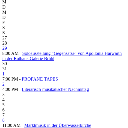
M
D
M
D
F
S
S
27
28
29
8:00 AM -
Soloausstellung "Gegensätze" von Apollonia Harwarth
in der Rathaus-Galerie Brühl
30
31
1
7:00 PM -
PROFANE TAPES
2
4:00 PM -
Literarisch-musikalischer Nachmittag
3
4
5
6
7
8
11:00 AM -
Marktmusik in der Überwasserkirche