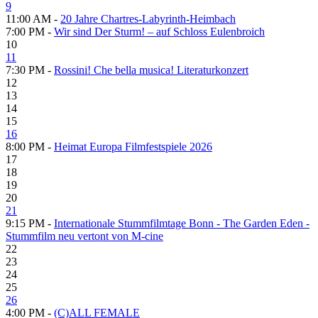
9
11:00 AM -
20 Jahre Chartres-Labyrinth-Heimbach
7:00 PM -
Wir sind Der Sturm! – auf Schloss Eulenbroich
10
11
7:30 PM -
Rossini! Che bella musica! Literaturkonzert
12
13
14
15
16
8:00 PM -
Heimat Europa Filmfestspiele 2026
17
18
19
20
21
9:15 PM -
Internationale Stummfilmtage Bonn - The Garden Eden -
Stummfilm neu vertont von M-cine
22
23
24
25
26
4:00 PM -
(C)ALL FEMALE