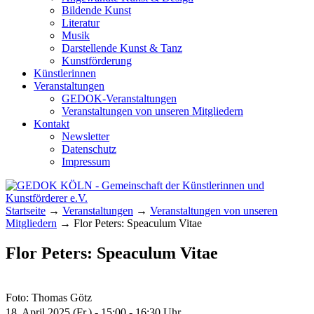
Bildende Kunst
Literatur
Musik
Darstellende Kunst & Tanz
Kunstförderung
Künstlerinnen
Veranstaltungen
GEDOK-Veranstaltungen
Veranstaltungen von unseren Mitgliedern
Kontakt
Newsletter
Datenschutz
Impressum
GEDOK KÖLN
Gemeinschaft der Künstlerinnen und
Startseite
→
Veranstaltungen
→
Veranstaltungen von unseren
Kunstförderer e.V.
Mitgliedern
→
Flor Peters: Speaculum Vitae
Flor Peters: Speaculum Vitae
Foto: Thomas Götz
18. April 2025 (Fr.) - 15:00 - 16:30 Uhr