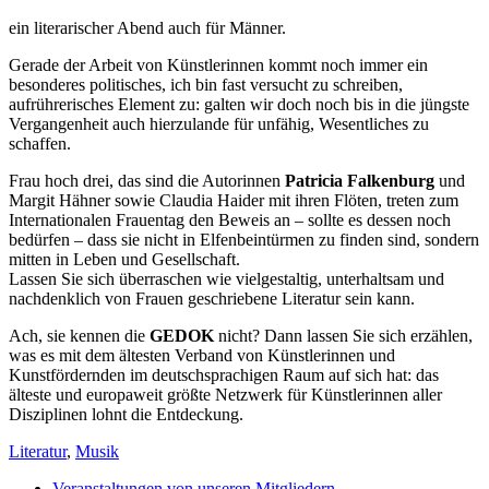
ein literarischer Abend auch für Männer.
Gerade der Arbeit von Künstlerinnen kommt noch immer ein
besonderes politisches, ich bin fast versucht zu schreiben,
aufrührerisches Element zu: galten wir doch noch bis in die jüngste
Vergangenheit auch hierzulande für unfähig, Wesentliches zu
schaffen.
Frau hoch drei, das sind die Autorinnen
Patricia Falkenburg
und
Margit Hähner sowie Claudia Haider mit ihren Flöten, treten zum
Internationalen Frauentag den Beweis an – sollte es dessen noch
bedürfen – dass sie nicht in Elfenbeintürmen zu finden sind, sondern
mitten in Leben und Gesellschaft.
Lassen Sie sich überraschen wie vielgestaltig, unterhaltsam und
nachdenklich von Frauen geschriebene Literatur sein kann.
Ach, sie kennen die
GEDOK
nicht? Dann lassen Sie sich erzählen,
was es mit dem ältesten Verband von Künstlerinnen und
Kunstfördernden im deutschsprachigen Raum auf sich hat: das
älteste und europaweit größte Netzwerk für Künstlerinnen aller
Disziplinen lohnt die Entdeckung.
Literatur
,
Musik
Veranstaltungen von unseren Mitgliedern