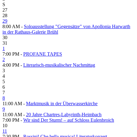
S
27
28
29
8:00 AM -
Soloausstellung "Gegensätze" von Apollonia Harwarth
in der Rathaus-Galerie Brühl
30
31
1
7:00 PM -
PROFANE TAPES
2
4:00 PM -
Literarisch-musikalischer Nachmittag
3
4
5
6
7
8
11:00 AM -
Marktmusik in der Überwasserkirche
9
11:00 AM -
20 Jahre Chartres-Labyrinth-Heimbach
7:00 PM -
Wir sind Der Sturm! – auf Schloss Eulenbroich
10
11
7:30 PM -
Rossini! Che bella musica! Literaturkonzert