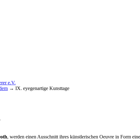
dern
→
IX. eyegenartige Kunsttage
förderer e.V.
r
oth
, werden einen Ausschnitt ihres künstlerischen Oeuvre in Form ein