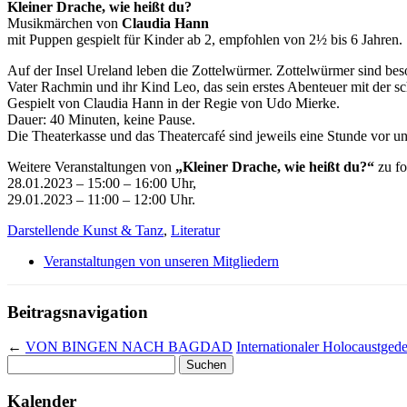
Kleiner Drache, wie heißt du?
Musikmärchen von
Claudia Hann
mit Puppen gespielt für Kinder ab 2, empfohlen von 2½ bis 6 Jahren.
Auf der Insel Ureland leben die Zottelwürmer. Zottelwürmer sind beso
Vater Rachmin und ihr Kind Leo, das sein erstes Abenteuer mit der s
Gespielt von Claudia Hann in der Regie von Udo Mierke.
Dauer: 40 Minuten, keine Pause.
Die Theaterkasse und das Theatercafé sind jeweils eine Stunde vor und
Weitere Veranstaltungen von
„Kleiner Drache, wie heißt du?“
zu f
28.01.2023 – 15:00 – 16:00 Uhr,
29.01.2023 – 11:00 – 12:00 Uhr.
Darstellende Kunst & Tanz
,
Literatur
Veranstaltungen von unseren Mitgliedern
Beitragsnavigation
←
VON BINGEN NACH BAGDAD
Internationaler Holocaustged
Suchen
nach:
Kalender