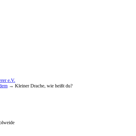
dern
→
Kleiner Drache, wie heißt du?
förderer e.V.
olweide