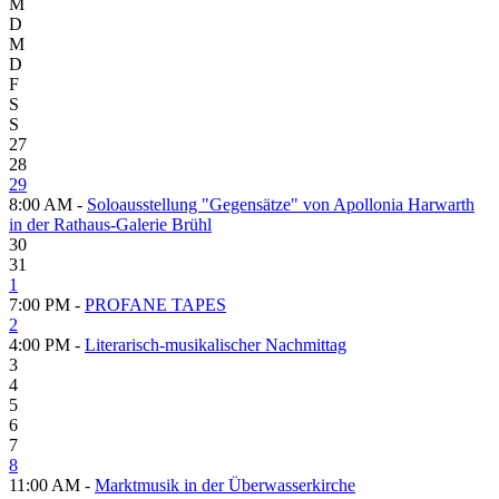
M
D
M
D
F
S
S
27
28
29
8:00 AM -
Soloausstellung "Gegensätze" von Apollonia Harwarth
in der Rathaus-Galerie Brühl
30
31
1
7:00 PM -
PROFANE TAPES
2
4:00 PM -
Literarisch-musikalischer Nachmittag
3
4
5
6
7
8
11:00 AM -
Marktmusik in der Überwasserkirche