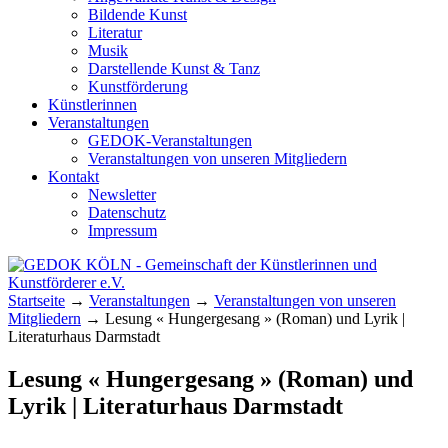
Bildende Kunst
Literatur
Musik
Darstellende Kunst & Tanz
Kunstförderung
Künstlerinnen
Veranstaltungen
GEDOK-Veranstaltungen
Veranstaltungen von unseren Mitgliedern
Kontakt
Newsletter
Datenschutz
Impressum
GEDOK KÖLN
Gemeinschaft der Künstlerinnen und
Startseite
→
Veranstaltungen
→
Veranstaltungen von unseren
Kunstförderer e.V.
Mitgliedern
→
Lesung « Hungergesang » (Roman) und Lyrik |
Literaturhaus Darmstadt
Lesung « Hungergesang » (Roman) und
Lyrik | Literaturhaus Darmstadt