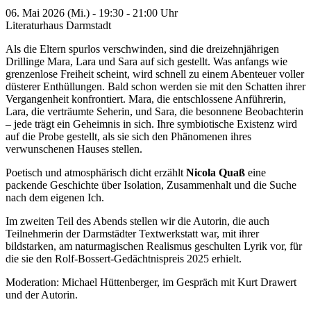
06. Mai 2026 (Mi.) - 19:30 - 21:00 Uhr
Literaturhaus Darmstadt
Als die Eltern spurlos verschwinden, sind die dreizehnjährigen
Drillinge Mara, Lara und Sara auf sich gestellt. Was anfangs wie
grenzenlose Freiheit scheint, wird schnell zu einem Abenteuer voller
düsterer Enthüllungen. Bald schon werden sie mit den Schatten ihrer
Vergangenheit konfrontiert. Mara, die entschlossene Anführerin,
Lara, die verträumte Seherin, und Sara, die besonnene Beobachterin
– jede trägt ein Geheimnis in sich. Ihre symbiotische Existenz wird
auf die Probe gestellt, als sie sich den Phänomenen ihres
verwunschenen Hauses stellen.
Poetisch und atmosphärisch dicht erzählt
Nicola Quaß
eine
packende Geschichte über Isolation, Zusammenhalt und die Suche
nach dem eigenen Ich.
Im zweiten Teil des Abends stellen wir die Autorin, die auch
Teilnehmerin der Darmstädter Textwerkstatt war, mit ihrer
bildstarken, am naturmagischen Realismus geschulten Lyrik vor, für
die sie den Rolf-Bossert-Gedächtnispreis 2025 erhielt.
Moderation: Michael Hüttenberger, im Gespräch mit Kurt Drawert
und der Autorin.