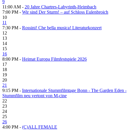
9
11:00 AM -
20 Jahre Chartres-Labyrinth-Heimbach
7:00 PM -
Wir sind Der Sturm! – auf Schloss Eulenbroich
10
11
7:30 PM -
Rossini! Che bella musica! Literaturkonzert
12
13
14
15
16
8:00 PM -
Heimat Europa Filmfestspiele 2026
17
18
19
20
21
9:15 PM -
Internationale Stummfilmtage Bonn - The Garden Eden -
Stummfilm neu vertont von M-cine
22
23
24
25
26
4:00 PM -
(C)ALL FEMALE