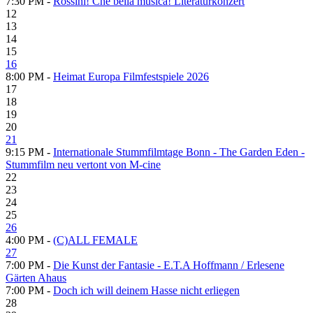
7:30 PM -
Rossini! Che bella musica! Literaturkonzert
12
13
14
15
16
8:00 PM -
Heimat Europa Filmfestspiele 2026
17
18
19
20
21
9:15 PM -
Internationale Stummfilmtage Bonn - The Garden Eden -
Stummfilm neu vertont von M-cine
22
23
24
25
26
4:00 PM -
(C)ALL FEMALE
27
7:00 PM -
Die Kunst der Fantasie - E.T.A Hoffmann / Erlesene
Gärten Ahaus
7:00 PM -
Doch ich will deinem Hasse nicht erliegen
28