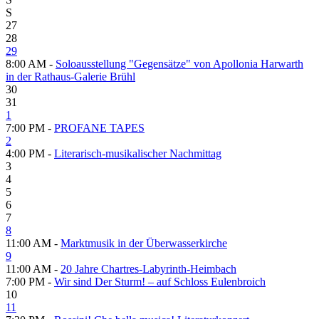
S
27
28
29
8:00 AM -
Soloausstellung "Gegensätze" von Apollonia Harwarth
in der Rathaus-Galerie Brühl
30
31
1
7:00 PM -
PROFANE TAPES
2
4:00 PM -
Literarisch-musikalischer Nachmittag
3
4
5
6
7
8
11:00 AM -
Marktmusik in der Überwasserkirche
9
11:00 AM -
20 Jahre Chartres-Labyrinth-Heimbach
7:00 PM -
Wir sind Der Sturm! – auf Schloss Eulenbroich
10
11