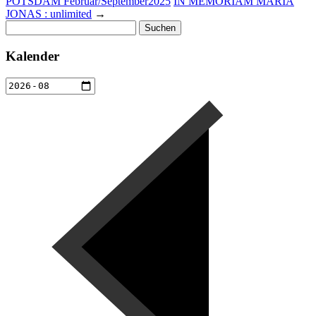
POTSDAM Februar/September2025
IN MEMORIAM MARIA
JONAS : unlimited
→
Suchen
nach:
Kalender