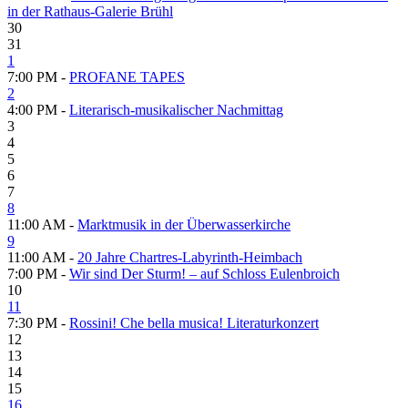
in der Rathaus-Galerie Brühl
30
31
1
7:00 PM -
PROFANE TAPES
2
4:00 PM -
Literarisch-musikalischer Nachmittag
3
4
5
6
7
8
11:00 AM -
Marktmusik in der Überwasserkirche
9
11:00 AM -
20 Jahre Chartres-Labyrinth-Heimbach
7:00 PM -
Wir sind Der Sturm! – auf Schloss Eulenbroich
10
11
7:30 PM -
Rossini! Che bella musica! Literaturkonzert
12
13
14
15
16