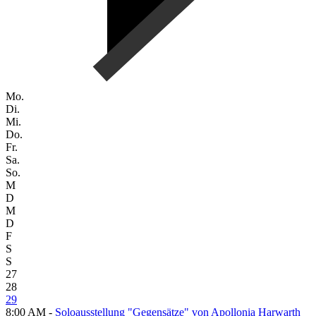
Mo.
Di.
Mi.
Do.
Fr.
Sa.
So.
M
D
M
D
F
S
S
27
28
29
8:00 AM -
Soloausstellung "Gegensätze" von Apollonia Harwarth