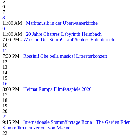
5
6
7
8
11:00 AM -
Marktmusik in der Überwasserkirche
9
11:00 AM -
20 Jahre Chartres-Labyrinth-Heimbach
7:00 PM -
Wir sind Der Sturm! – auf Schloss Eulenbroich
10
11
7:30 PM -
Rossini! Che bella musica! Literaturkonzert
12
13
14
15
16
8:00 PM -
Heimat Europa Filmfestspiele 2026
17
18
19
20
21
9:15 PM -
Internationale Stummfilmtage Bonn - The Garden Eden -
Stummfilm neu vertont von M-cine
22