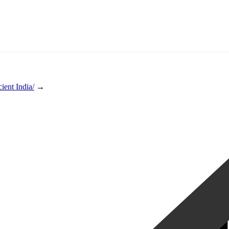
ient India/
→