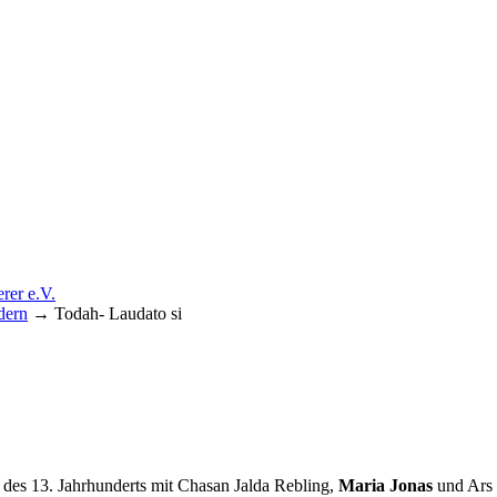
dern
→
Todah- Laudato si
förderer e.V.
e des 13. Jahrhunderts mit Chasan Jalda Rebling,
Maria Jonas
und Ars 