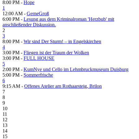
8:00 PM -
Hope
1
12:00 AM -
GerneGroß
6:00 PM -
Lesung aus dem Kriminalroman 'Herzbub' mit
anschließender Diskussion.
2
3
8:00 PM -
Wir sind Der Sturm! – in Engelskirchen
4
3:00 PM -
Fliegen ist der Traum der Wolken
3:00 PM -
FULL HOUSE
5
2:00 PM -
KumNye und Cello im Lehmbruckmuseum Duisburg
5:00 PM -
Sommerfrische
6
9:15 AM -
Offenes Atelier am Rothaarsteig, Brilon
7
8
9
10
11
12
13
14
15