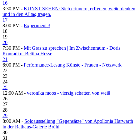
16
3:30 PM -
KUNST SEHEN: Sich erinnern, erfreuen, weiterdenken
und in den Alltag tragen.
17
8:00 PM -
Experiment 3
18
19
20
7:30 PM -
Mit Gras zu sprechen | Im Zwischenraum - Doris
Konradi u. Bettina Hesse
21
6:00 PM -
Performance-Lesung Künste - Frauen - Netzwerk
22
23
24
25
12:00 AM -
veronika moos - vierzig schatten von weiß
26
27
28
29
8:00 AM -
Soloausstellung "Gegensätze" von Apollonia Harwarth
in der Rathaus-Galerie Brühl
30
31