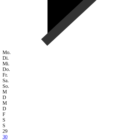
Mo.
Di.
Mi.
Do.
Fr.
Sa.
So.
M
D
M
D
F
S
S
29
30