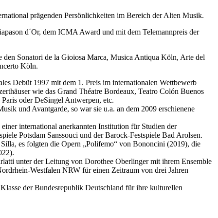
nternational prägenden Persönlichkeiten im Bereich der Alten Musik.
em Diapason d´Or, dem ICMA Award und mit dem Telemannpreis der
e den Sonatori de la Gioiosa Marca, Musica Antiqua Köln, Arte del
ncerto Köln.
ales Debüt 1997 mit dem 1. Preis im internationalen Wettbewerb
nzerthäuser wie das Grand Théatre Bordeaux, Teatro Colón Buenos
Paris oder DeSingel Antwerpen, etc.
Musik und Avantgarde, so war sie u.a. an dem 2009 erschienene
einer international anerkannten Institution für Studien der
stspiele Potsdam Sanssouci und der Barock-Festspiele Bad Arolsen.
 Silla, es folgten die Opern „Polifemo“ von Bononcini (2019), die
022).
tti unter der Leitung von Dorothee Oberlinger mit ihrem Ensemble
Nordrhein-Westfalen NRW für einen Zeitraum von drei Jahren
Klasse der Bundesrepublik Deutschland für ihre kulturellen