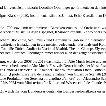
 und Universitätsprofessorin Dorothee Oberlinger gehört heute zu den i
 Opus Klassik (2020, Instrumentalistin des Jahres), Echo Klassik, d
semble 1700 sowie mit renommierten Barockensembles und Orchestern wi
Ancient Music, Al Ayre Espagnol, Il Suonar Parlante, Zefiro oder Co
hern Blockflöte, Schulmusik und Germanistik) gab sie ihr internation
zahlreiche Einladungen in die meisten bedeutenden Festivals und Ko
onhalle Zürich, Auditorio Nacional Madrid, Théatre Champs-Elysees 
et sich Dorothee Oberlinger immer wieder auch der zeitgenössischen 
rg, wo sie von 2008 bis 2018 das Institut für Alte Musik leitete und zu 
tin zweier bedeutender Alte-Musik-Festivals Deutschlands, der Musikfe
nger Händel-Festspielen 2017 mit der Händel-Produktion Lucio Cornelio
on „I portentosi effetti de la madre natura“ von Giuseppe Scarlatti (2
oduktion der Serenata „Il giardino d’amore“ von Alessandro Scarla
2 bis 2024 vom Ministerium für Kultur und Wissenschaft des Landes 
021 wurde ihr vom Bundespräsidenten das Bundesverdienstkreuz erster 