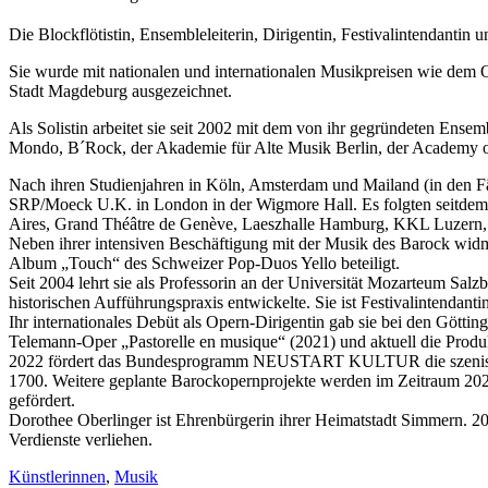
Die Blockflötistin, Ensembleleiterin, Dirigentin, Festivalintendantin
Sie wurde mit nationalen und internationalen Musikpreisen wie dem
Stadt Magdeburg ausgezeichnet.
Als Solistin arbeitet sie seit 2002 mit dem von ihr gegründeten En
Mondo, B´Rock, der Akademie für Alte Musik Berlin, der Academy of 
Nach ihren Studienjahren in Köln, Amsterdam und Mailand (in den Fäc
SRP/Moeck U.K. in London in der Wigmore Hall. Es folgten seitdem 
Aires, Grand Théâtre de Genève, Laeszhalle Hamburg, KKL Luzern, T
Neben ihrer intensiven Beschäftigung mit der Musik des Barock widm
Album „Touch“ des Schweizer Pop-Duos Yello beteiligt.
Seit 2004 lehrt sie als Professorin an der Universität Mozarteum Salzbu
historischen Aufführungspraxis entwickelte. Sie ist Festivalintendan
Ihr internationales Debüt als Opern-Dirigentin gab sie bei den Götti
Telemann-Oper „Pastorelle en musique“ (2021) und aktuell die Produkti
2022 fördert das Bundesprogramm NEUSTART KULTUR die szenische Pr
1700. Weitere geplante Barockopernprojekte werden im Zeitraum 202
gefördert.
Dorothee Oberlinger ist Ehrenbürgerin ihrer Heimatstadt Simmern. 2
Verdienste verliehen.
Künstlerinnen
,
Musik