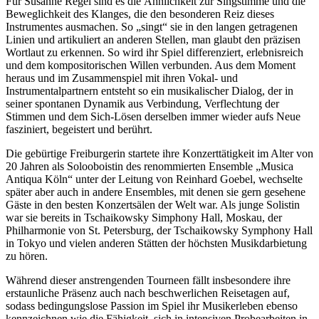
Für Susanne Regel sind es die Ähnlichkeit zur Singstimme und die
Beweglichkeit des Klanges, die den besonderen Reiz dieses
Instrumentes ausmachen. So „singt“ sie in den langen getragenen
Linien und artikuliert an anderen Stellen, man glaubt den präzisen
Wortlaut zu erkennen. So wird ihr Spiel differenziert, erlebnisreich
und dem kompositorischen Willen verbunden. Aus dem Moment
heraus und im Zusammenspiel mit ihren Vokal- und
Instrumentalpartnern entsteht so ein musikalischer Dialog, der in
seiner spontanen Dynamik aus Verbindung, Verflechtung der
Stimmen und dem Sich-Lösen derselben immer wieder aufs Neue
fasziniert, begeistert und berührt.
Die gebürtige Freiburgerin startete ihre Konzerttätigkeit im Alter von
20 Jahren als Solooboistin des renommierten Ensemble „Musica
Antiqua Köln“ unter der Leitung von Reinhard Goebel, wechselte
später aber auch in andere Ensembles, mit denen sie gern gesehene
Gäste in den besten Konzertsälen der Welt war. Als junge Solistin
war sie bereits in Tschaikowsky Simphony Hall, Moskau, der
Philharmonie von St. Petersburg, der Tschaikowsky Symphony Hall
in Tokyo und vielen anderen Stätten der höchsten Musikdarbietung
zu hören.
Während dieser anstrengenden Tourneen fällt insbesondere ihre
erstaunliche Präsenz auch nach beschwerlichen Reisetagen auf,
sodass bedingungslose Passion im Spiel ihr Musikerleben ebenso
kennzeichnen wie die Fähigkeit, sich in intensiven Probearbeiten in