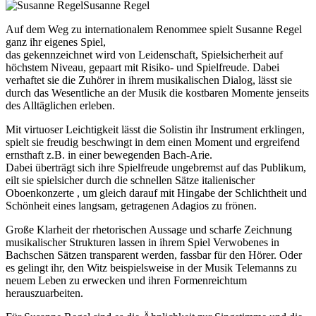
Susanne Regel
Auf dem Weg zu internationalem Renommee spielt Susanne Regel
ganz ihr eigenes Spiel,
das gekennzeichnet wird von Leidenschaft, Spielsicherheit auf
höchstem Niveau, gepaart mit Risiko- und Spielfreude. Dabei
verhaftet sie die Zuhörer in ihrem musikalischen Dialog, lässt sie
durch das Wesentliche an der Musik die kostbaren Momente jenseits
des Alltäglichen erleben.
Mit virtuoser Leichtigkeit lässt die Solistin ihr Instrument erklingen,
spielt sie freudig beschwingt in dem einen Moment und ergreifend
ernsthaft z.B. in einer bewegenden Bach-Arie.
Dabei überträgt sich ihre Spielfreude ungebremst auf das Publikum,
eilt sie spielsicher durch die schnellen Sätze italienischer
Oboenkonzerte , um gleich darauf mit Hingabe der Schlichtheit und
Schönheit eines langsam, getragenen Adagios zu frönen.
Große Klarheit der rhetorischen Aussage und scharfe Zeichnung
musikalischer Strukturen lassen in ihrem Spiel Verwobenes in
Bachschen Sätzen transparent werden, fassbar für den Hörer. Oder
es gelingt ihr, den Witz beispielsweise in der Musik Telemanns zu
neuem Leben zu erwecken und ihren Formenreichtum
herauszuarbeiten.