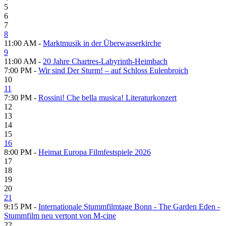
5
6
7
8
11:00 AM -
Marktmusik in der Überwasserkirche
9
11:00 AM -
20 Jahre Chartres-Labyrinth-Heimbach
7:00 PM -
Wir sind Der Sturm! – auf Schloss Eulenbroich
10
11
7:30 PM -
Rossini! Che bella musica! Literaturkonzert
12
13
14
15
16
8:00 PM -
Heimat Europa Filmfestspiele 2026
17
18
19
20
21
9:15 PM -
Internationale Stummfilmtage Bonn - The Garden Eden -
Stummfilm neu vertont von M-cine
22