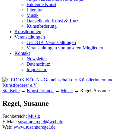
Bildende Kunst
Literatur
Musik
Darstellende Kunst & Tanz
Kunstförderung
Künstlerinnen
Veranstaltungen
GEDOK-Veranstaltungen
Veranstaltungen von unseren Mitgliedern
Kontakt
Newsletter
Datenschutz
Impressum
GEDOK KÖLN
Gemeinschaft der Künstlerinnen und
Startseite
→
Künstlerinnen
→
Musik
→
Regel, Susanne
Kunstförderer e.V.
Regel, Susanne
Fachbereich:
Musik
E-Mail:
susanne_regel@web.de
Web:
www.susanneregel.de