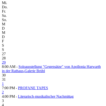
Mi.
Do.
Fr.
Sa.
So.
M
D
M
D
F
S
S
27
28
29
8:00 AM -
Soloausstellung "Gegensätze" von Apollonia Harwarth
in der Rathaus-Galerie Brühl
30
31
1
7:00 PM -
PROFANE TAPES
2
4:00 PM -
Literarisch-musikalischer Nachmittag
3
4