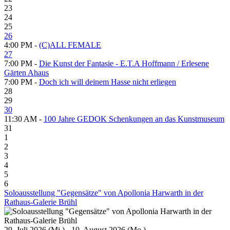
23
24
25
26
4:00 PM -
(C)ALL FEMALE
27
7:00 PM -
Die Kunst der Fantasie - E.T.A Hoffmann / Erlesene
Gärten Ahaus
7:00 PM -
Doch ich will deinem Hasse nicht erliegen
28
29
30
11:30 AM -
100 Jahre GEDOK Schenkungen an das Kunstmuseum
31
1
2
3
4
5
6
Soloausstellung "Gegensätze" von Apollonia Harwarth in der
Rathaus-Galerie Brühl
29. Juli 2026 (Mi.) - 10. August 2026 (Mo.)