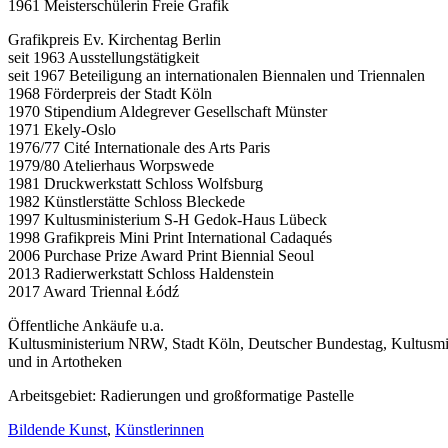
1961 Meisterschülerin Freie Grafik
Grafikpreis Ev. Kirchentag Berlin
seit 1963 Ausstellungstätigkeit
seit 1967 Beteiligung an internationalen Biennalen und Triennalen
1968 Förderpreis der Stadt Köln
1970 Stipendium Aldegrever Gesellschaft Münster
1971 Ekely-Oslo
1976/77 Cité Internationale des Arts Paris
1979/80 Atelierhaus Worpswede
1981 Druckwerkstatt Schloss Wolfsburg
1982 Künstlerstätte Schloss Bleckede
1997 Kultusministerium S-H Gedok-Haus Lübeck
1998 Grafikpreis Mini Print International Cadaqués
2006 Purchase Prize Award Print Biennial Seoul
2013 Radierwerkstatt Schloss Haldenstein
2017 Award Triennal Łódź
Öffentliche Ankäufe u.a.
Kultusministerium NRW, Stadt Köln, Deutscher Bundestag, Kultusm
und in Artotheken
Arbeitsgebiet: Radierungen und großformatige Pastelle
Bildende Kunst
,
Künstlerinnen