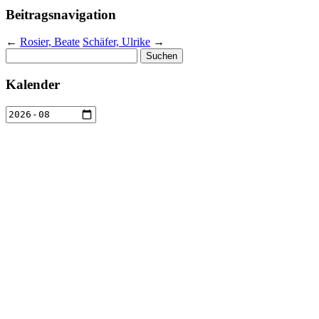
Beitragsnavigation
←
Rosier, Beate
Schäfer, Ulrike
→
Suchen
nach:
Kalender