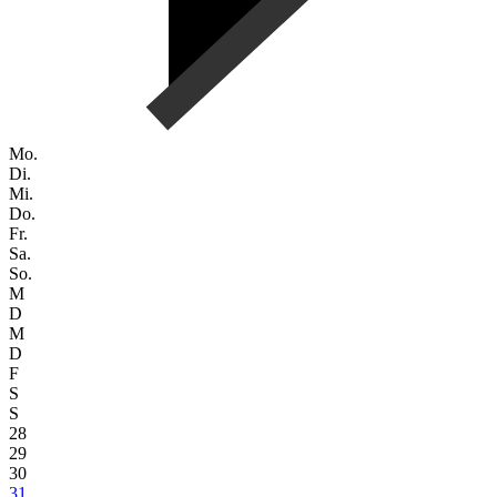
Mo.
Di.
Mi.
Do.
Fr.
Sa.
So.
M
D
M
D
F
S
S
28
29
30
31