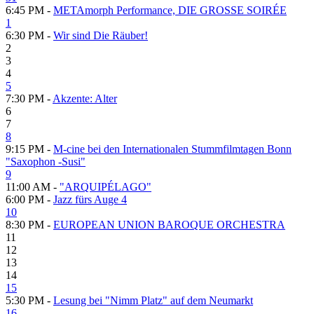
6:45 PM -
METAmorph Performance, DIE GROSSE SOIRÉE
1
6:30 PM -
Wir sind Die Räuber!
2
3
4
5
7:30 PM -
Akzente: Alter
6
7
8
9:15 PM -
M-cine bei den Internationalen Stummfilmtagen Bonn
"Saxophon -Susi"
9
11:00 AM -
"ARQUIPÉLAGO"
6:00 PM -
Jazz fürs Auge 4
10
8:30 PM -
EUROPEAN UNION BAROQUE ORCHESTRA
11
12
13
14
15
5:30 PM -
Lesung bei "Nimm Platz" auf dem Neumarkt
16