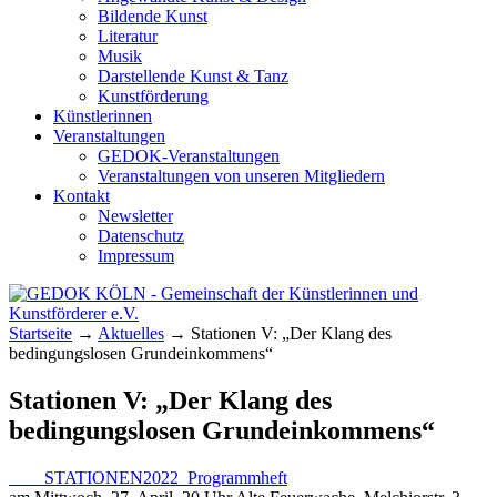
Bildende Kunst
Literatur
Musik
Darstellende Kunst & Tanz
Kunstförderung
Künstlerinnen
Veranstaltungen
GEDOK-Veranstaltungen
Veranstaltungen von unseren Mitgliedern
Kontakt
Newsletter
Datenschutz
Impressum
GEDOK KÖLN
Gemeinschaft der Künstlerinnen und
Startseite
→
Aktuelles
→
Stationen V: „Der Klang des
Kunstförderer e.V.
bedingungslosen Grundeinkommens“
Stationen V: „Der Klang des
bedingungslosen Grundeinkommens“
____STATIONEN2022_Programmheft