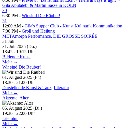
6:00 PM -
Preview: "Da ist immer Licht - There always is light" -
Gila Abutalebi & Martin Sasse in KÖLN
30
6:30 PM -
Wir sind Die Räuber!
31
12:00 AM -
Gila's Supper Club - Kunst Kulinarik Kommunikation
7:00 PM -
Groll und Heilung
METAmorph Performance, DIE GROSSE SOIRÉE
31
Juli
31. Juli 2025 (Do.)
18:45 - 19:15 Uhr
Bildende Kunst
Mehr →
Wir sind Die Räuber!
01. August 2025 (Fr.)
18:30 - 21:00 Uhr
Darstellende Kunst & Tanz
,
Literatur
Mehr →
Akzente: Alter
05. August 2025 (Di.)
19:30 - 22:00 Uhr
Literatur
Mehr →