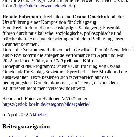
am Mittwoch, 27. April, 20 Uhr Alte Feuerwache, Melchiorstr. 3,
Köln (
https://altefeuerwachekoeln.de
)
Renate Fuhrmann
, Rezitation und
Oxana Omelchuk
mit der
Uraufführung einer Komposition für Schlagzeug.
Eine Rezitatorin und ein sechsköpfiges Schlagzeug-Ensemble
führen durch musikalische, soziologische, philosophische und
märchenhafte Auseinandersetzungen mit dem Bedingungslosen
Grundeinkommen.
Durch die Zusammenarbeit von acht Gesellschaften für Neue Musik
aus NRW kommt die anregende Performance im April und Mai
2022 in sieben Städte, am
27. April
nach
Köln
.
Höhepunkt des Programms ist eine Uraufführung von Oxana
Omelchuk für Schlag-Sextett mit Sprecherin. Ihre Musik und die
ausgewählten Texte beziehen sich facettenreich auf das
bedingungslose Grundeinkommen, ein Thema, das aus dem
Kulturleben nicht mehr verschwinden wird.
Siehe auch Fotos zu Stationen V/2022 unter
https://gedok-koeln.de/category/bildergalerie/.
5. April 2022
Aktuelles
Beitragsnavigation