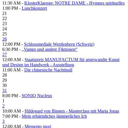
11:30 AM -
KlosterKlaenge: NOTRE DAME - Hymnes spirituelles
1:00 PM -
Lunchkonzert
21
22
23
24
25
26
12:00 PM -
Schlossmediale Werdenberg (Schweiz)
6:30 PM -
„Vamps und andere Fiktionen“
27
12:00 AM -
Staatspreis MANUFACTUM für angewandte Kunst
und Design im Handwerk - Ausstellung
11:00 AM -
Die chinesische Nachtigall
28
29
30
31
8:00 PM -
SONIQ Nucleus
1
2
10:00 AM -
Hildegard von Bingen - Masterclass mit Maria Jonas
7:00 PM -
Mein erbärmliches jämmerliches Ich
3
12:00 AM -
Memento mori