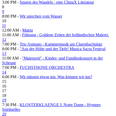
3:00 PM -
Spuren des Wandels - eine ClimaX Literatour
8
9
8:00 PM -
Wir sprechen vom Wasser
10
11
12:00 AM -
Matria
11:00 AM -
Führung - Goldene Zeiten der holländischen Malerei.
12
7:00 PM -
Trio Animato - Kammermusik am Clarenbachplatz
8:00 PM -
"Aus der Höhe und der Tiefe! Musica Sacra Festival
13
11:00 AM -
"Maienzeit" - Kinder- und Familienkonzert in der
Scheune
7:00 PM -
FUCHSTHONE ORCHESTRA
14
6:00 PM -
Wir müssen etwas tun. Was können wir tun?
15
16
17
18
19
7:30 PM -
KLOSTERKLAENGE I: Notre Dame - Hymnes
Spirituelles
20