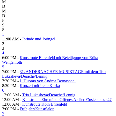
M
D
M
D
F
S
S
1
11:00 AM -
Jorinde und Joringel
2
3
4
6:00 PM -
Kunstroute Ehrenfeld mit Beteiligung von Erika
Wengenroth
5
7:00 PM -
31. ANDERNACHER MUSIKTAGE mit dem Trio
Lukasheva/Derache/Lennig
7:30 PM -
L´Huomo von Andrea Bernasconi
8:30 PM -
Konzert mit Irene Kurka
6
12:00 AM -
Trio Lukasheva/Derache/Lennig
12:00 AM -
Kunstroute Ehrenfeld. Offenes Atelier Försterstraße 47
12:00 AM -
Kunstroute Köln-Ehrenfeld
3:00 PM -
FrühjahrsKunstSalon
7