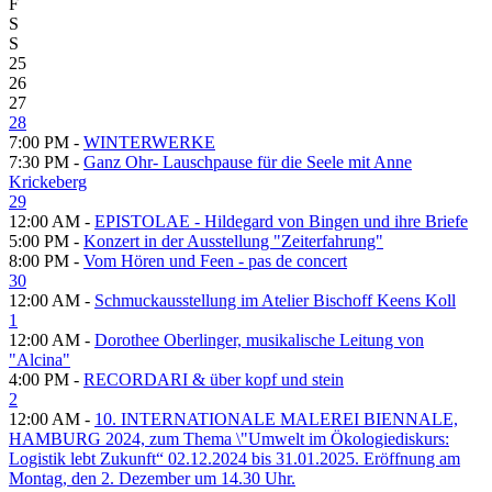
F
S
S
25
26
27
28
7:00 PM -
WINTERWERKE
7:30 PM -
Ganz Ohr- Lauschpause für die Seele mit Anne
Krickeberg
29
12:00 AM -
EPISTOLAE - Hildegard von Bingen und ihre Briefe
5:00 PM -
Konzert in der Ausstellung "Zeiterfahrung"
8:00 PM -
Vom Hören und Feen - pas de concert
30
12:00 AM -
Schmuckausstellung im Atelier Bischoff Keens Koll
1
12:00 AM -
Dorothee Oberlinger, musikalische Leitung von
"Alcina"
4:00 PM -
RECORDARI & über kopf und stein
2
12:00 AM -
10. INTERNATIONALE MALEREI BIENNALE,
HAMBURG 2024, zum Thema \"Umwelt im Ökologiediskurs:
Logistik lebt Zukunft“ 02.12.2024 bis 31.01.2025. Eröffnung am
Montag, den 2. Dezember um 14.30 Uhr.