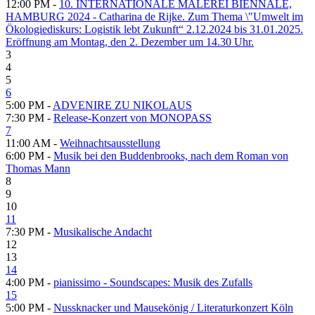
12:00 PM -
10. INTERNATIONALE MALEREI BIENNALE,
HAMBURG 2024 - Catharina de Rijke. Zum Thema \"Umwelt im
Ökologiediskurs: Logistik lebt Zukunft“ 2.12.2024 bis 31.01.2025.
Eröffnung am Montag, den 2. Dezember um 14.30 Uhr.
3
4
5
6
5:00 PM -
ADVENIRE ZU NIKOLAUS
7:30 PM -
Release-Konzert von MONOPASS
7
11:00 AM -
Weihnachtsausstellung
6:00 PM -
Musik bei den Buddenbrooks, nach dem Roman von
Thomas Mann
8
9
10
11
7:30 PM -
Musikalische Andacht
12
13
14
4:00 PM -
pianissimo - Soundscapes: Musik des Zufalls
15
5:00 PM -
Nussknacker und Mausekönig / Literaturkonzert Köln