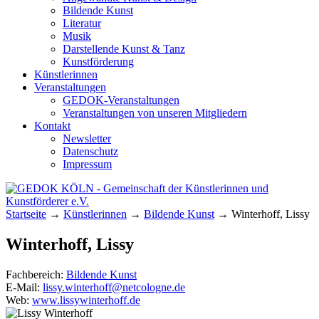
Bildende Kunst
Literatur
Musik
Darstellende Kunst & Tanz
Kunstförderung
Künstlerinnen
Veranstaltungen
GEDOK-Veranstaltungen
Veranstaltungen von unseren Mitgliedern
Kontakt
Newsletter
Datenschutz
Impressum
GEDOK KÖLN
Gemeinschaft der Künstlerinnen und
Startseite
→
Künstlerinnen
→
Bildende Kunst
→
Winterhoff, Lissy
Kunstförderer e.V.
Winterhoff, Lissy
Fachbereich:
Bildende Kunst
E-Mail:
lissy.winterhoff@netcologne.de
Web:
www.lissywinterhoff.de