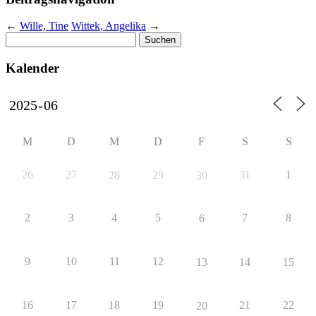
←
Wille, Tine
Wittek, Angelika
→
Suchen
nach:
Kalender
M
D
M
D
F
S
S
26
27
31
1
28
29
30
2
3
4
5
7
8
6
9
10
11
12
13
14
15
16
17
18
19
21
22
20