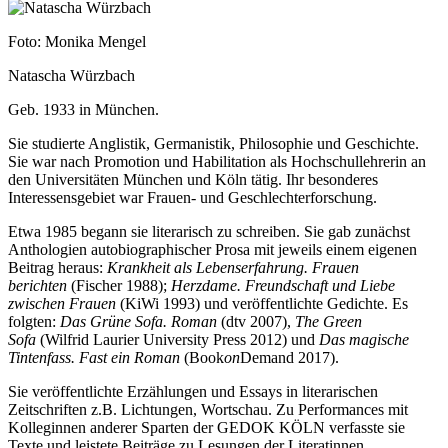
Foto: Monika Mengel
Natascha Würzbach
Geb. 1933 in München.
Sie studierte Anglistik, Germanistik, Philosophie und Geschichte.
Sie war nach Promotion und Habilitation als Hochschullehrerin an
den Universitäten München und Köln tätig. Ihr besonderes
Interessensgebiet war Frauen- und Geschlechterforschung.
Etwa 1985 begann sie literarisch zu schreiben. Sie gab zunächst
Anthologien autobiographischer Prosa mit jeweils einem eigenen
Beitrag heraus:
Krankheit als Lebenserfahrung. Frauen
berichten
(Fischer 1988);
Herzdame. Freundschaft und Liebe
zwischen Frauen
(KiWi 1993) und veröffentlichte Gedichte. Es
folgten:
Das Grüne Sofa. Roman
(dtv 2007),
The Green
Sofa
(Wilfrid Laurier University Press 2012) und
Das magische
Tintenfass. Fast ein Roman
(Book
on
Demand 2017).
Sie veröffentlichte Erzählungen und Essays in literarischen
Zeitschriften z.B. Lichtungen, Wortschau. Zu Performances mit
Kolleginnen anderer Sparten der GEDOK KÖLN verfasste sie
Texte und leistete Beiträge zu Lesungen der Literatinnen.