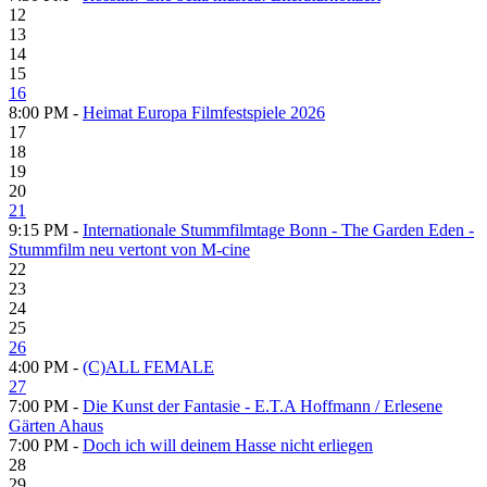
12
13
14
15
16
8:00 PM -
Heimat Europa Filmfestspiele 2026
17
18
19
20
21
9:15 PM -
Internationale Stummfilmtage Bonn - The Garden Eden -
Stummfilm neu vertont von M-cine
22
23
24
25
26
4:00 PM -
(C)ALL FEMALE
27
7:00 PM -
Die Kunst der Fantasie - E.T.A Hoffmann / Erlesene
Gärten Ahaus
7:00 PM -
Doch ich will deinem Hasse nicht erliegen
28
29