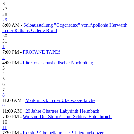
S
27
28
29
8:00 AM -
Soloausstellung "Gegensätze" von Apollonia Harwarth
in der Rathaus-Galerie Brühl
30
31
1
7:00 PM -
PROFANE TAPES
2
4:00 PM -
Literarisch-musikalischer Nachmittag
3
4
5
6
7
8
11:00 AM -
Marktmusik in der Überwasserkirche
9
11:00 AM -
20 Jahre Chartres-Labyrinth-Heimbach
7:00 PM -
Wir sind Der Sturm! – auf Schloss Eulenbroich
10
11
7:30 PM -
Rossini! Che bella musica! Literaturkonzert