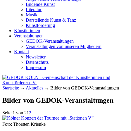
Bildende Kunst
Literatur
Musik
Darstellende Kunst & Tanz
Kunstförderung
Künstlerinnen
Veranstaltungen
GEDOK-Veranstaltungen
Veranstaltungen von unseren Mitgliedern
Kontakt
Newsletter
Datenschutz
Impressum
GEDOK KÖLN
Gemeinschaft der Künstlerinnen und
Startseite
→
Aktuelles
→
Bilder von GEDOK-Veranstaltungen
Kunstförderer e.V.
Bilder von GEDOK-Veranstaltungen
Seite 1 von 2
1
2
Foto: Thorsten Krienke