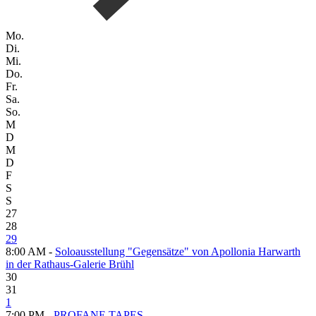
Mo.
Di.
Mi.
Do.
Fr.
Sa.
So.
M
D
M
D
F
S
S
27
28
29
8:00 AM -
Soloausstellung "Gegensätze" von Apollonia Harwarth
in der Rathaus-Galerie Brühl
30
31
1
7:00 PM -
PROFANE TAPES