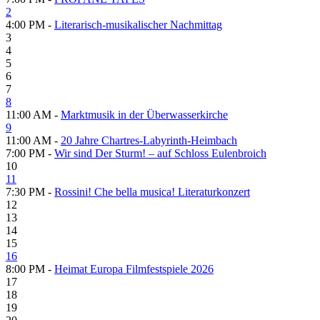
2
4:00 PM -
Literarisch-musikalischer Nachmittag
3
4
5
6
7
8
11:00 AM -
Marktmusik in der Überwasserkirche
9
11:00 AM -
20 Jahre Chartres-Labyrinth-Heimbach
7:00 PM -
Wir sind Der Sturm! – auf Schloss Eulenbroich
10
11
7:30 PM -
Rossini! Che bella musica! Literaturkonzert
12
13
14
15
16
8:00 PM -
Heimat Europa Filmfestspiele 2026
17
18
19