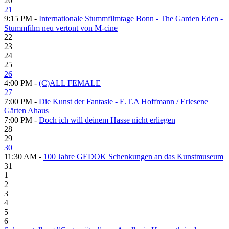
20
21
9:15 PM -
Internationale Stummfilmtage Bonn - The Garden Eden -
Stummfilm neu vertont von M-cine
22
23
24
25
26
4:00 PM -
(C)ALL FEMALE
27
7:00 PM -
Die Kunst der Fantasie - E.T.A Hoffmann / Erlesene
Gärten Ahaus
7:00 PM -
Doch ich will deinem Hasse nicht erliegen
28
29
30
11:30 AM -
100 Jahre GEDOK Schenkungen an das Kunstmuseum
31
1
2
3
4
5
6