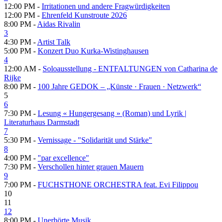
12:00 PM -
Irritationen und andere Fragwürdigkeiten
12:00 PM -
Ehrenfeld Kunstroute 2026
8:00 PM -
Aidas Rivalin
3
4:30 PM -
Artist Talk
5:00 PM -
Konzert Duo Kurka-Wistinghausen
4
12:00 AM -
Soloausstellung - ENTFALTUNGEN von Catharina de
Rijke
8:00 PM -
100 Jahre GEDOK – „Künste · Frauen · Netzwerk“
5
6
7:30 PM -
Lesung « Hungergesang » (Roman) und Lyrik |
Literaturhaus Darmstadt
7
5:30 PM -
Vernissage - "Solidarität und Stärke"
8
4:00 PM -
"par excellence"
7:30 PM -
Verschollen hinter grauen Mauern
9
7:00 PM -
FUCHSTHONE ORCHESTRA feat. Evi Filippou
10
11
12
8:00 PM -
Unerhörte Musik