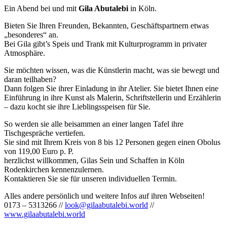
Ein Abend bei und mit
Gila Abutalebi
in Köln.
Bieten Sie Ihren Freunden, Bekannten, Geschäftspartnern etwas
„besonderes“ an.
Bei Gila gibt’s Speis und Trank mit Kulturprogramm in privater
Atmosphäre.
Sie möchten wissen, was die Künstlerin macht, was sie bewegt und
daran teilhaben?
Dann folgen Sie ihrer Einladung in ihr Atelier. Sie bietet Ihnen eine
Einführung in ihre Kunst als Malerin, Schriftstellerin und Erzählerin
– dazu kocht sie ihre Lieblingsspeisen für Sie.
So werden sie alle beisammen an einer langen Tafel ihre
Tischgespräche vertiefen.
Sie sind mit Ihrem Kreis von 8 bis 12 Personen gegen einen Obolus
von 119,00 Euro p. P.
herzlichst willkommen, Gilas Sein und Schaffen in Köln
Rodenkirchen kennenzulernen.
Kontaktieren Sie sie für unseren individuellen Termin.
Alles andere persönlich und weitere Infos auf ihren Webseiten!
0173 – 5313266 //
look@gilaabutalebi.world
//
www.gilaabutalebi.world