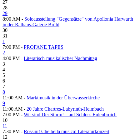
27
28
29
8:00 AM -
Soloausstellung "Gegensätze" von Apollonia Harwarth
in der Rathaus-Galerie Brühl
30
31
1
7:00 PM -
PROFANE TAPES
2
4:00 PM -
Literarisch-musikalischer Nachmittag
3
4
5
6
7
8
11:00 AM -
Marktmusik in der Überwasserkirche
9
11:00 AM -
20 Jahre Chartres-Labyrinth-Heimbach
7:00 PM -
Wir sind Der Sturm! – auf Schloss Eulenbroich
10
11
7:30 PM -
Rossini! Che bella musica! Literaturkonzert
12