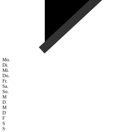
Mo.
Di.
Mi.
Do.
Fr.
Sa.
So.
M
D
M
D
F
S
S