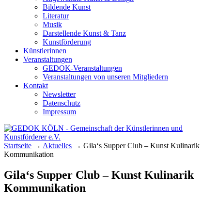
Bildende Kunst
Literatur
Musik
Darstellende Kunst & Tanz
Kunstförderung
Künstlerinnen
Veranstaltungen
GEDOK-Veranstaltungen
Veranstaltungen von unseren Mitgliedern
Kontakt
Newsletter
Datenschutz
Impressum
GEDOK KÖLN
Gemeinschaft der Künstlerinnen und
Startseite
→
Aktuelles
→
Gila‘s Supper Club – Kunst Kulinarik
Kunstförderer e.V.
Kommunikation
Gila‘s Supper Club – Kunst Kulinarik
Kommunikation