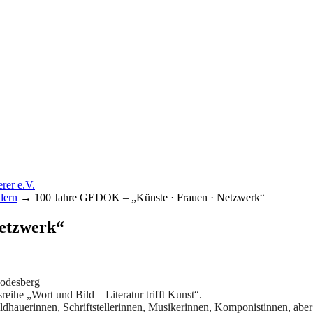
dern
→
100 Jahre GEDOK – „Künste · Frauen · Netzwerk“
förderer e.V.
etzwerk“
Godesberg
ihe „Wort und Bild – Literatur trifft Kunst“.
dhauerinnen, Schriftstellerinnen, Musikerinnen, Komponistinnen, aber 