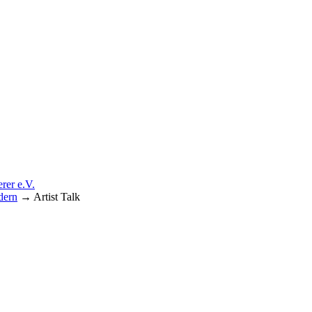
dern
→
Artist Talk
förderer e.V.